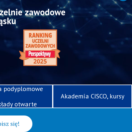
uczelnie zawodowe
ąsku
a podyplomowe
Akademia CISCO, kursy
łady otwarte
isz się!