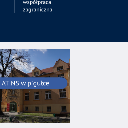
współpraca
zagraniczna
ATINS w pigułce