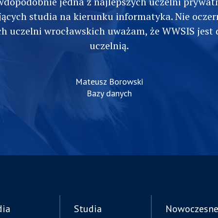
wdopodobnie jedna z najlepszych uczelni prywat
jących studia na kierunku informatyka. Nie oczer
ch uczelni wrocławskich uważam, że WWSIS jest 
uczelnią.
Mateusz Borowski
Bazy danych
dia
Studia
Nowoczesn