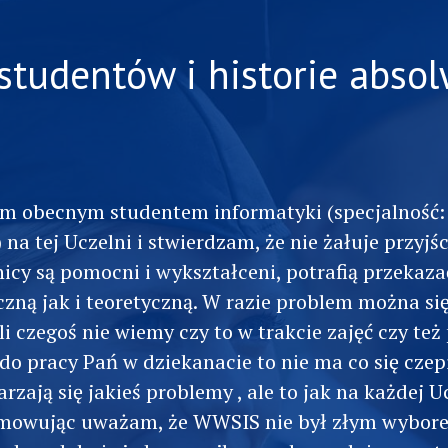
studentów i historie abs
em obecnym studentem informatyki (specjalność:
na tej Uczelni i stwierdzam, że nie żałuje przyjśc
icy są pomocni i wykształceni, potrafią przekaza
czną jak i teoretyczną. W razie problem można si
śli czegoś nie wiemy czy to w trakcie zajęć czy też 
do pracy Pań w dziekanacie to nie ma co się czep
rzają się jakieś problemy , ale to jak na każdej U
mowując uważam, że WWSIS nie był złym wybore