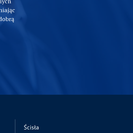
nych
niając
dobrą
e
Ścisła