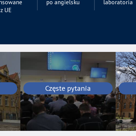
ansowane
po angielsku
laboratoria
ez UE
Częste pytania