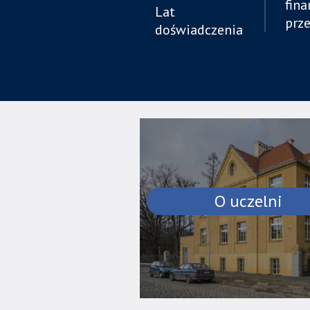
fin
Lat
prz
doświadczenia
O uczelni