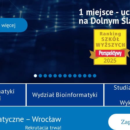
1 miejsce - 
na Dolnym Śl
o więcej
Studi
atyki
Wydział Bioinformatyki
i
Wyk
atyczne – Wrocław
Zap
Rekrutacja trwa!