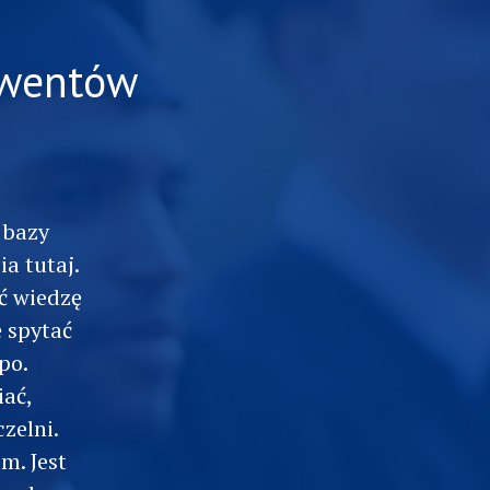
olwentów
 bazy
ia tutaj.
ć wiedzę
ę spytać
po.
iać,
czelni.
m. Jest