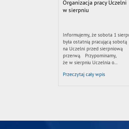
Organizacja pracy Uczelni
dedykowane
w sierpniu
skróty
klawiaturowe,
zatem
nawigacja
Informujemy, że sobota 1 sierp
obsługiwana
była ostatnią pracującą sobotą
jest
na Uczelni przed sierpniową
w
przerwą. Przypominamy,
standardowy
że w sierpniu Uczelnia o...
sposób.
Wyjątkiem
Przeczytaj cały wpis
jest
element
slidera
na
tej
stronie
opisany
jako