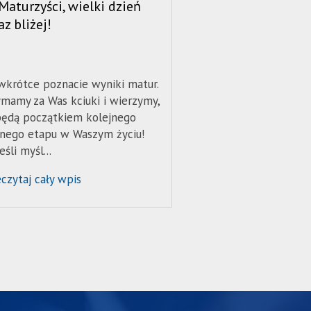
Maturzyści, wielki dzień
Erasmus+ – studiu
az bliżej!
i zdobywaj międ
doświadczenie
 wkrótce poznacie wyniki matur.
Akademia Techniczn
ymamy za Was kciuki i wierzymy,
Informatyczna w Na
będą początkiem kolejnego
Stosowanych od 200
nego etapu w Waszym życiu!
aktywnie uczestnicz
eśli myśl...
w europejskim prog
studentów i kadry ak.
czytaj cały wpis
Przeczytaj cały wpis