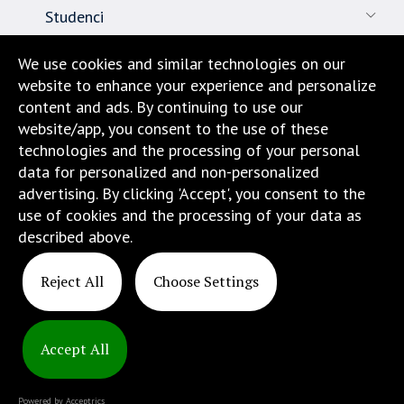
Studenci
Pracownicy
We use cookies and similar technologies on our
website to enhance your experience and personalize
Nauka
content and ads. By continuing to use our
website/app, you consent to the use of these
Biuro karier
technologies and the processing of your personal
data for personalized and non-personalized
Kontakt
advertising. By clicking 'Accept', you consent to the
use of cookies and the processing of your data as
Dojazd i lokalizacja
described above.
Reject All
Choose Settings
Accept All
Copyright
© 2025
Powered by Acceptrics