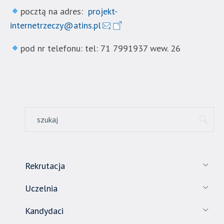
sposób.
pocztą na adres:
projekt-
internetrzeczy@atins.pl
pod nr telefonu: tel: 71 7991937 wew. 26
Rekrutacja
Uczelnia
Kandydaci