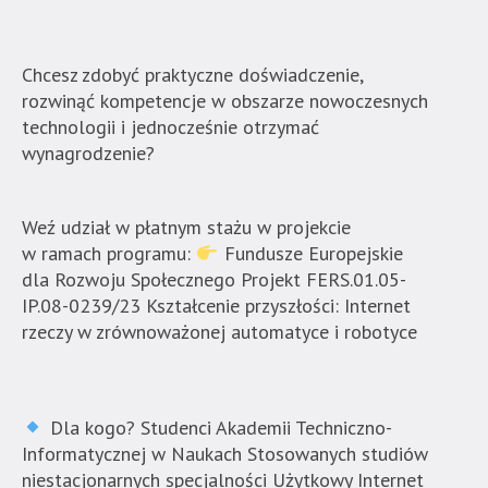
Techniczno-
Informatyczna
w
Chcesz zdobyć praktyczne doświadczenie,
Naukach
rozwinąć kompetencje w obszarze nowoczesnych
Stosowanych".
technologii i jednocześnie otrzymać
Strona
wynagrodzenie?
jest
wyposażona
Weź udział w płatnym stażu w projekcie
w
w ramach programu:
Fundusze Europejskie
menu
dla Rozwoju Społecznego Projekt FERS.01.05-
skiplinks
IP.08-0239/23 Kształcenie przyszłości: Internet
pozwalające
rzeczy w zrównoważonej automatyce i robotyce
szybko
przechodzić
do
treści,
Dla kogo? Studenci Akademii Techniczno-
które
Informatycznej w Naukach Stosowanych studiów
znajduje
niestacjonarnych specjalności Użytkowy Internet