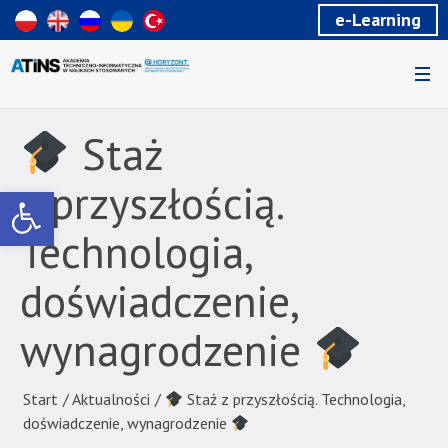
Wiadomość
e-Learning
dla
uzytkowników
czytników
ekranowych
Znajdujesz
się
Staż
na
podstronie
z przyszłością.
Otwórz pasek narzędzi
"
Technologia,
Staż
z
doświadczenie,
przyszłością.
Technologia,
wynagrodzenie
doświadczenie,
wynagrodzenie
Start
/
Aktualności
/
Staż z przyszłością. Technologia,
|
doświadczenie, wynagrodzenie
Akademia