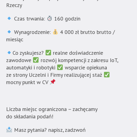
się
Rzeczy
bezpośrednio
pod
Czas trwania:
160 godzin
tą
wiadomością.
Wynagrodzenie:
4 000 zł brutto brutto /
Strona
miesiąc
nie
została
Co zyskujesz?
realne doświadczenie
wyposażona
zawodowe
rozwój kompetencji z zakresu IoT,
w
automatyki i robotyki
wsparcie opiekuna
dedykowane
ze strony Uczelni i Firmy realizującej staż
skróty
mocny punkt w CV
klawiaturowe,
zatem
nawigacja
Liczba miejsc ograniczona – zachęcamy
obsługiwana
do składania podań!
jest
w
Masz pytania? napisz, zadzwoń
standardowy