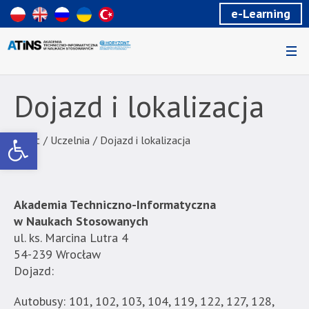
Wiadomość
e-Learning
dla
uzytkowników
czytników
ekranowych
Znajdujesz
się
Dojazd i lokalizacja
na
podstronie
Otwórz pasek narzędzi
"Dojazd
Start
/
Uczelnia
/
Dojazd i lokalizacja
i
lokalizacja
|
Akademia Techniczno-Informatyczna
Akademia
w Naukach Stosowanych
Techniczno-
ul. ks. Marcina Lutra 4
Informatyczna
54-239 Wrocław
w
Dojazd:
Naukach
Stosowanych".
Autobusy: 101, 102, 103, 104, 119, 122, 127, 128,
Strona