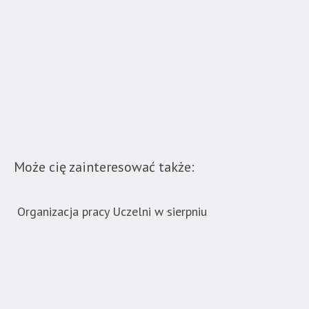
nie
została
wyposażona
w
dedykowane
skróty
klawiaturowe,
zatem
nawigacja
obsługiwana
Może cię zainteresować także:
jest
w
standardowy
Organizacja pracy Uczelni w sierpniu
Now
sposób.
ban