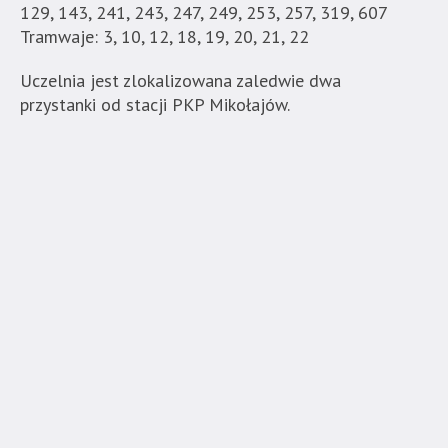
129, 143, 241, 243, 247, 249, 253, 257, 319, 607
jest
Tramwaje: 3, 10, 12, 18, 19, 20, 21, 22
wyposażona
w
Uczelnia jest zlokalizowana zaledwie dwa
menu
przystanki od stacji PKP Mikołajów.
skiplinks
pozwalające
szybko
przechodzić
do
treści,
które
znajduje
się
bezpośrednio
pod
tą
wiadomością.
Strona