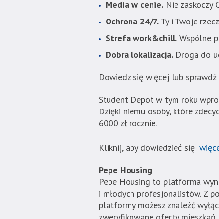
wyposażona
Media w cenie.
Nie zaskoczy C
w
Ochrona 24/7.
Ty i Twoje rzec
dedykowane
skróty
Strefa work&chill.
Wspólne po
klawiaturowe,
Dobra lokalizacja.
Droga do ucz
zatem
nawigacja
Dowiedz się więcej lub sprawdź
obsługiwana
jest
Student Depot w tym roku wpro
w
Dzięki niemu osoby, które zdec
standardowy
6000 zł rocznie.
sposób.
Kliknij, aby dowiedzieć się
więce
Pepe Housing
Pepe Housing to platforma wyn
i młodych profesjonalistów.
Z p
platformy możesz znaleźć wyłąc
zweryfikowane oferty mieszkań i