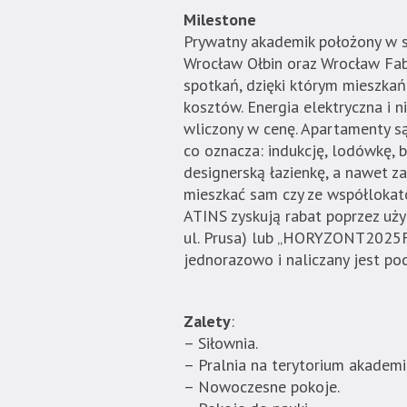
Milestone
Prywatny akademik położony w s
Wrocław Ołbin oraz Wrocław Fabr
spotkań, dzięki którym mieszkańc
kosztów. Energia elektryczna i 
wliczony w cenę. Apartamenty s
co oznacza: indukcję, lodówkę, 
designerską łazienkę, a nawet z
mieszkać sam czy ze współlokato
ATINS zyskują rabat poprzez 
ul. Prusa) lub „HORYZONT2025FA
jednorazowo i naliczany jest po
Zalety
:
– Siłownia.
– Pralnia na terytorium akademi
– Nowoczesne pokoje.