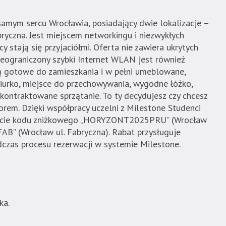
amym sercu Wrocławia, posiadający dwie lokalizacje –
yczna. Jest miejscem networkingu i niezwykłych
y stają się przyjaciółmi. Oferta nie zawiera ukrytych
nieograniczony szybki Internet WLAN jest również
ą gotowe do zamieszkania i w pełni umeblowane,
biurko, miejsce do przechowywania, wygodne łóżko,
akontraktowane sprzątanie. To ty decydujesz czy chcesz
rem. Dzięki współpracy uczelni z Milestone Studenci
użycie kodu zniżkowego „HORYZONT2025PRU” (Wrocław
B” (Wrocław ul. Fabryczna). Rabat przysługuje
dczas procesu rezerwacji w systemie Milestone.
ka.