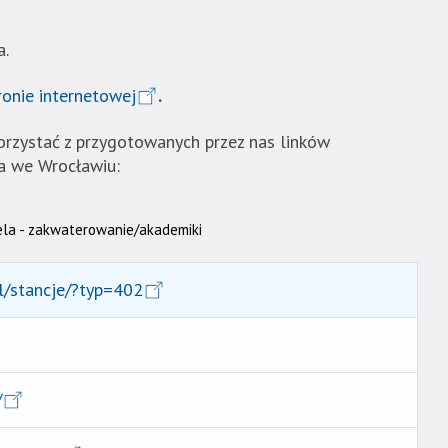
a.
ronie internetowej
.
korzystać z przygotowanych przez nas linków
a we Wrocławiu:
la - zakwaterowanie/akademiki
pl/stancje/?typ=402
/