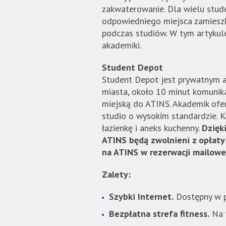
zakwaterowanie. Dla wielu stud
w
odpowiedniego miejsca zamieszk
menu
podczas studiów. W tym artykul
skiplinks
akademiki.
pozwalające
szybko
Student Depot
przechodzić
Student Depot jest prywatnym a
do
miasta, około 10 minut komunik
treści,
miejską do ATINS. Akademik ofe
które
studio o wysokim standardzie. 
znajduje
łazienkę i aneks kuchenny.
Dzięk
się
ATINS będą zwolnieni z opłaty
bezpośrednio
na ATINS w rezerwacji mailowej
pod
tą
Zalety:
wiadomością.
Strona
Szybki Internet.
Dostępny w p
nie
Bezpłatna strefa fitness.
Na 
została