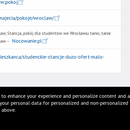
aw;pokoj
najecia/pokoje/wroclaw/
aw, Stancja, pokój dla studentów we Wrocławiu tanio, tanie
Nocowanie.pl
cław –
ieszkanca/studenckie-stancje-duzo-ofert-malo-
 to enhance your experience and personalize content and a
our personal data for personalized and non-personalized ad
 above.