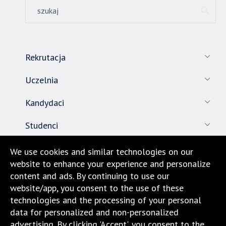
została
wyposażona
w
dedykowane
skróty
Rekrutacja
klawiaturowe,
zatem
Uczelnia
nawigacja
obsługiwana
Kandydaci
jest
w
Studenci
standardowy
sposób.
Pracownicy
We use cookies and similar technologies on our
website to enhance your experience and personalize
Nauka
content and ads. By continuing to use our
website/app, you consent to the use of these
Biuro karier
technologies and the processing of your personal
data for personalized and non-personalized
Kontakt
advertising. By clicking 'Accept', you consent to the