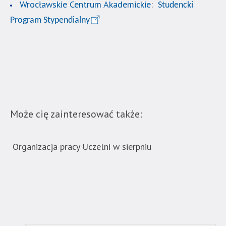
Wrocławskie Centrum Akademickie
:
Studencki
wyposażona
w
Program Stypendialny
menu
skiplinks
pozwalające
szybko
przechodzić
do
treści,
Może cię zainteresować także:
które
znajduje
się
Organizacja pracy Uczelni w sierpniu
Now
bezpośrednio
ban
pod
tą
wiadomością.
Strona
nie