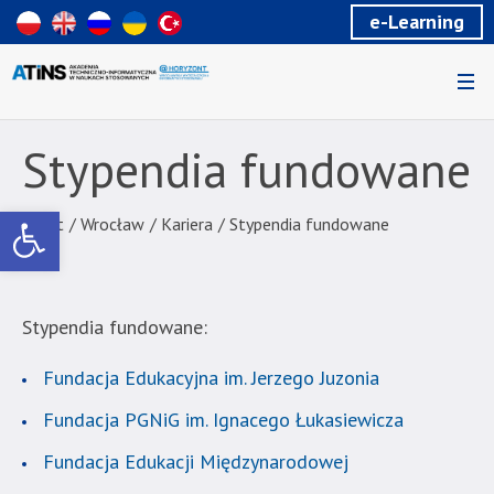
Wiadomość
e-Learning
dla
uzytkowników
czytników
ekranowych
Znajdujesz
się
Stypendia fundowane
na
podstronie
Otwórz pasek narzędzi
"Stypendia
Start
/
Wrocław
/
Kariera
/
Stypendia fundowane
fundowane
|
Akademia
Stypendia fundowane:
Techniczno-
Informatyczna
Fundacja Edukacyjna im. Jerzego Juzonia
w
Naukach
Fundacja PGNiG im. Ignacego Łukasiewicza
Stosowanych".
Strona
Fundacja Edukacji Międzynarodowej
jest