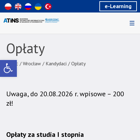
Wiadomość
e-Learning
dla
uzytkowników
czytników
ekranowych
Znajdujesz
się
Opłaty
na
podstronie
Otwórz pasek narzędzi
"Opłaty
Start
/
Wrocław
/
Kandydaci
/
Opłaty
|
Akademia
Techniczno-
Uwaga, do 20.08.2026 r. wpisowe – 200
Informatyczna
w
zł!
Naukach
Stosowanych".
Strona
jest
Opłaty za studia I stopnia
wyposażona