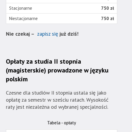
wyposażona
w
750 zł
dedykowane
750 zł
skróty
klawiaturowe,
Nie czekaj –
zapisz się
już dziś!
zatem
nawigacja
obsługiwana
jest
Opłaty za studia II stopnia
w
(magisterskie) prowadzone w języku
standardowy
polskim
sposób.
Czesne dla studiów II stopnia ustala się jako
opłatę za semestr w sześciu ratach. Wysokość
raty jest niezależna od wybranej specjalności.
Tabela - opłaty