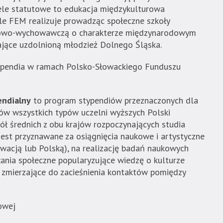
cele statutowe to edukacja międzykulturowa
ele FEM realizuje prowadząc społeczne szkoły
towo-wychowawczą o charakterze międzynarodowym
ające uzdolnioną młodzież Dolnego Śląska.
typendia w ramach Polsko-Słowackiego Funduszu
endialny
to program stypendiów przeznaczonych dla
udiów wszystkich typów uczelni wyższych Polski
ół średnich z obu krajów rozpoczynających studia
jest przyznawane za osiągnięcia naukowe i artystyczne
wacją lub Polską), na realizację badań naukowych
łania społeczne popularyzujące wiedzę o kulturze
z zmierzające do zacieśnienia kontaktów pomiędzy
owej