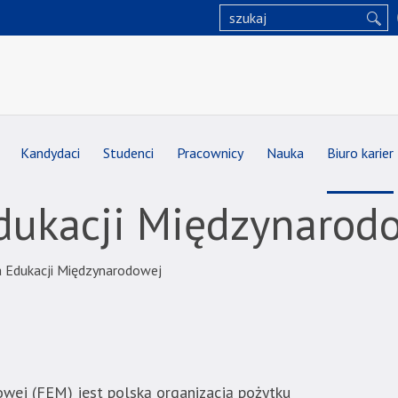
Kandydaci
Studenci
Pracownicy
Nauka
Biuro karier
dukacji Międzynarod
a Edukacji Międzynarodowej
wej (FEM) jest polską organizacją pożytku