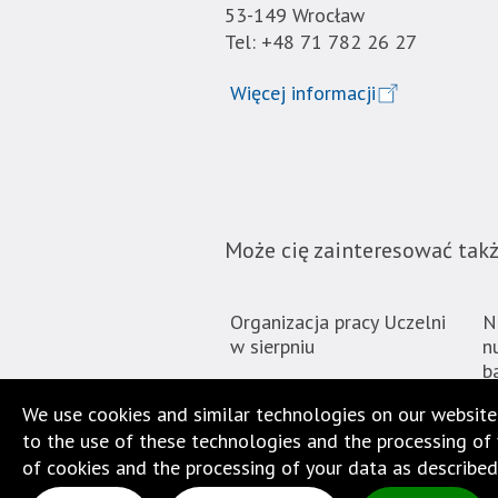
nie
53-149 Wrocław
została
Tel: +48 71 782 26 27
wyposażona
w
Więcej informacji
dedykowane
skróty
klawiaturowe,
zatem
nawigacja
obsługiwana
Może cię zainteresować takż
jest
w
Organizacja pracy Uczelni
N
standardowy
w sierpniu
n
sposób.
b
We use cookies and similar technologies on our website
to the use of these technologies and the processing of y
of cookies and the processing of your data as described