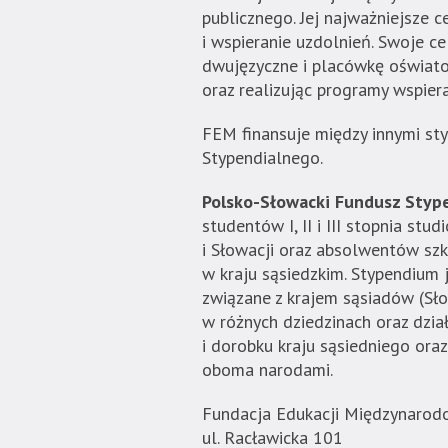
publicznego. Jej najważniejsze 
jest
i wspieranie uzdolnień. Swoje c
wyposażona
dwujęzyczne i placówkę oświa
w
oraz realizując programy wspier
menu
skiplinks
FEM finansuje między innymi s
pozwalające
Stypendialnego.
szybko
przechodzić
Polsko-Słowacki Fundusz Styp
do
studentów I, II i III stopnia st
treści,
i Słowacji oraz absolwentów szk
które
w kraju sąsiedzkim. Stypendium 
znajduje
związane z krajem sąsiadów (Sło
się
w różnych dziedzinach oraz dzia
bezpośrednio
i dorobku kraju sąsiedniego ora
pod
oboma narodami.
tą
wiadomością.
Fundacja Edukacji Międzynarod
Strona
ul. Racławicka 101