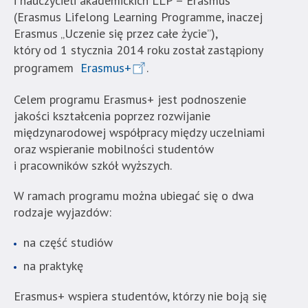
i nauczycieli akademickich LLP – Erasmus
w
(Erasmus Lifelong Learning Programme, inaczej
menu
Erasmus „Uczenie się przez całe życie”),
skiplinks
który od 1 stycznia 2014 roku został zastąpiony
pozwalające
programem
Erasmus+
.
szybko
przechodzić
Celem programu Erasmus+ jest podnoszenie
do
jakości kształcenia poprzez rozwijanie
treści,
międzynarodowej współpracy między uczelniami
które
oraz wspieranie mobilności studentów
znajduje
i pracowników szkół wyższych.
się
bezpośrednio
W ramach programu można ubiegać się o dwa
pod
rodzaje wyjazdów:
tą
na część studiów
wiadomością.
Strona
na praktykę
nie
została
Erasmus+ wspiera studentów, którzy nie boją się