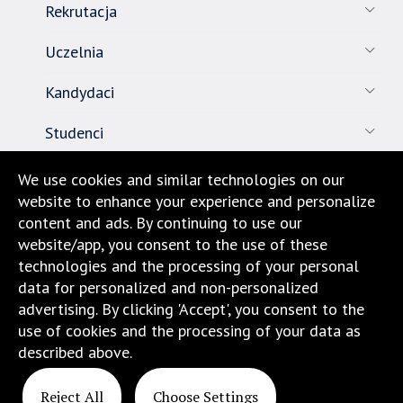
Rekrutacja
Uczelnia
Kandydaci
Studenci
Pracownicy
We use cookies and similar technologies on our
website to enhance your experience and personalize
Nauka
content and ads. By continuing to use our
website/app, you consent to the use of these
Biuro karier
technologies and the processing of your personal
data for personalized and non-personalized
Kontakt
advertising. By clicking 'Accept', you consent to the
use of cookies and the processing of your data as
Dojazd i lokalizacja
described above.
Reject All
Choose Settings