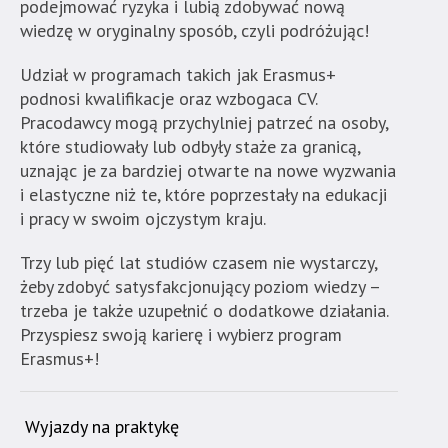
wyposażona
podejmować ryzyka i lubią zdobywać nową
w
wiedzę w oryginalny sposób, czyli podróżując!
dedykowane
skróty
Udział w programach takich jak Erasmus+
klawiaturowe,
podnosi kwalifikacje oraz wzbogaca CV.
zatem
Pracodawcy mogą przychylniej patrzeć na osoby,
nawigacja
które studiowały lub odbyły staże za granicą,
obsługiwana
uznając je za bardziej otwarte na nowe wyzwania
jest
i elastyczne niż te, które poprzestały na edukacji
w
i pracy w swoim ojczystym kraju.
standardowy
Trzy lub pięć lat studiów czasem nie wystarczy,
sposób.
żeby zdobyć satysfakcjonujący poziom wiedzy –
trzeba je także uzupełnić o dodatkowe działania.
Przyspiesz swoją karierę i wybierz program
Erasmus+!
Wyjazdy na praktykę