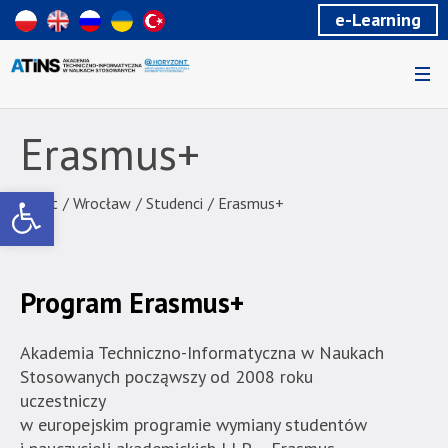
Wiadomość
e-Learning
dla
uzytkowników
czytników
ekranowych
Znajdujesz
się
Erasmus+
na
podstronie
Otwórz pasek narzędzi
"Erasmus+
Start
/
Wrocław
/
Studenci
/
Erasmus+
|
Akademia
Techniczno-
Program Erasmus+
Informatyczna
w
Naukach
Akademia Techniczno-Informatyczna w Naukach
Stosowanych".
Stosowanych począwszy od 2008 roku
Strona
uczestniczy
jest
w europejskim programie wymiany studentów
wyposażona