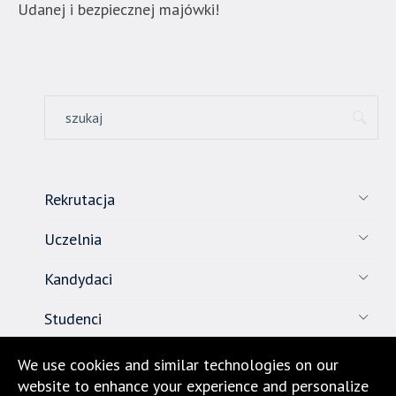
Udanej i bezpiecznej majówki!
w
menu
skiplinks
pozwalające
szybko
przechodzić
do
treści,
które
Rekrutacja
znajduje
się
Uczelnia
bezpośrednio
pod
Kandydaci
tą
wiadomością.
Studenci
Strona
nie
Pracownicy
We use cookies and similar technologies on our
została
website to enhance your experience and personalize