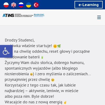
Wiadomość
e-Learning
dla
uzytkowników
czytników
ekranowych
Znajdujesz
się
na
Drodzy Studenci,
podstronie
Otwórz pasek narzędzi
majówka właśnie startuje!
"Majówka!
Czas na chwilę oddechu, reset głowy i porządne
|
naładowanie baterii
Akademia
Życzymy Wam dużo słońca, dobrego humoru,
Techniczno-
spontanicznych wyjazdów (albo błogiego
Informatyczna
nicnierobienia
) i zero myślenia o zaliczeniach…
w
przynajmniej przez chwilę
Naukach
Korzystajcie z tego czasu tak, jak lubicie
Stosowanych".
najbardziej – aktywnie, leniwie, w mieście
Strona
albo poza nim. Byle dobrze!
jest
Wracajcie do nas z nową energią
wyposażona