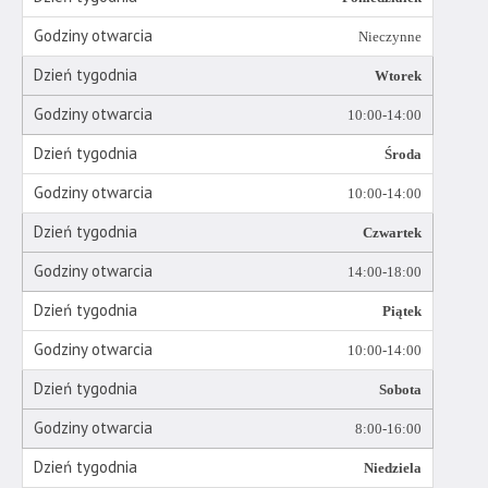
wiadomością.
Strona
Nieczynne
nie
Wtorek
została
wyposażona
10:00-14:00
w
Środa
dedykowane
skróty
10:00-14:00
klawiaturowe,
Czwartek
zatem
nawigacja
14:00-18:00
obsługiwana
Piątek
jest
w
10:00-14:00
standardowy
Sobota
sposób.
8:00-16:00
Niedziela