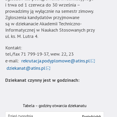
Stosowanych".
i trwa od 1 czerwca do 30 września –
Strona
prowadzimy ją wyłącznie na semestr zimowy.
jest
Zgłoszenia kandydatów przyjmowane
wyposażona
są w dziekanacie Akademii Techniczno-
w
Informatycznej w Naukach Stosowanych przy
menu
ul. ks. M. Lutra 4.
skiplinks
Kontakt:
pozwalające
tel./fax 71 799-19-37, wew. 22, 23
szybko
e-mail:
rekrutacja.podyplomowe@atins.pl
przechodzić
do
dziekanat@atins.pl
treści,
które
Dziekanat czynny jest w godzinach:
znajduje
się
bezpośrednio
pod
Tabela – godziny otwarcia dziekanatu
tą
Poniedziałek