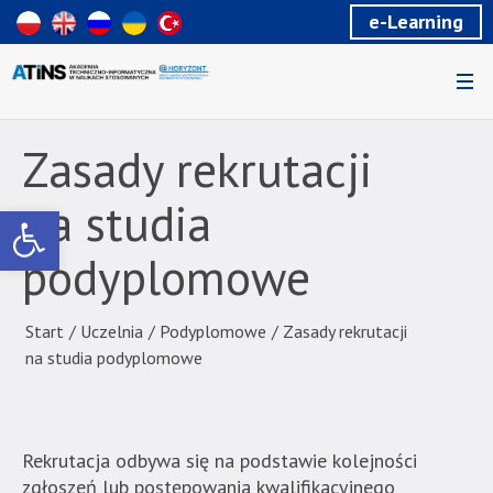
Wiadomość
e-Learning
dla
uzytkowników
czytników
ekranowych
Znajdujesz
się
Zasady rekrutacji
na
podstronie
na studia
Otwórz pasek narzędzi
"Zasady
rekrutacji
podyplomowe
na
studia
podyplomowe
Start
/
Uczelnia
/
Podyplomowe
/
Zasady rekrutacji
|
na studia podyplomowe
Akademia
Techniczno-
Informatyczna
w
Rekrutacja odbywa się na podstawie kolejności
Naukach
zgłoszeń lub postępowania kwalifikacyjnego