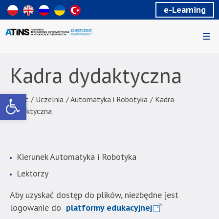
Wiadomość
e-Learning
dla
uzytkowników
czytników
ekranowych
Znajdujesz
się
Kadra dydaktyczna
na
podstronie
Otwórz pasek narzędzi
"Kadra
Start
/
Uczelnia
/
Automatyka i Robotyka
/
Kadra
dydaktyczna
dydaktyczna
|
Akademia
Techniczno-
Kierunek Automatyka i Robotyka
Informatyczna
w
Lektorzy
Naukach
Stosowanych".
Aby uzyskać dostęp do plików, niezbędne jest
Strona
logowanie do
platformy edukacyjnej
jest