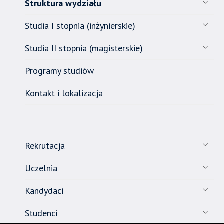
została
Struktura wydziału
wyposażona
w
Studia I stopnia (inżynierskie)
dedykowane
Studia II stopnia (magisterskie)
skróty
klawiaturowe,
Programy studiów
zatem
nawigacja
Kontakt i lokalizacja
obsługiwana
jest
w
standardowy
sposób.
Rekrutacja
Uczelnia
Kandydaci
Studenci