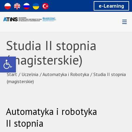
Wiadomość
e-Learning
dla
uzytkowników
czytników
ekranowych
Znajdujesz
się
Studia II stopnia
na
podstronie
(magisterskie)
Otwórz pasek narzędzi
"Automatyka
i
robotyka
Start
/
Uczelnia
/
Automatyka i Robotyka
/
Studia II stopnia
studia
(magisterskie)
magisterskie
-
Studia
Automatyka i robotyka
II
stopnia
II stopnia
|
|