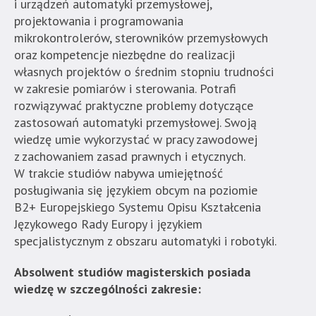
znajduje
i urządzeń automatyki przemysłowej,
się
projektowania i programowania
bezpośrednio
mikrokontrolerów, sterowników przemysłowych
pod
oraz kompetencje niezbędne do realizacji
tą
własnych projektów o średnim stopniu trudności
wiadomością.
w zakresie pomiarów i sterowania. Potrafi
Strona
rozwiązywać praktyczne problemy dotyczące
nie
zastosowań automatyki
przemysłowej. Swoją
została
wiedzę umie wykorzystać w pracy zawodowej
wyposażona
z zachowaniem zasad prawnych i etycznych.
w
W trakcie studiów nabywa umiejętność
dedykowane
posługiwania się językiem obcym na poziomie
skróty
B2+ Europejskiego Systemu Opisu Kształcenia
klawiaturowe,
Językowego Rady Europy i językiem
zatem
specjalistycznym z obszaru automatyki i robotyki.
nawigacja
Absolwent studiów magisterskich posiada
obsługiwana
wiedzę w szczególności zakresie:
jest
w