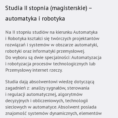
Akademia
Studia II stopnia (magisterskie) –
Techniczno-
Informatyczna
automatyka i robotyka
w
Naukach
Na II stopniu studiów na kierunku Automatyka
Stosowanych".
i Robotyka kształci się twórczych projektantów
Strona
rozwiązań i systemów
w obszarze automatyki,
jest
robotyki oraz informatyki przemysłowej.
wyposażona
Do wyboru są dwie specjalności: Automatyzacja
w
i robotyzacja procesów technologicznych lub
menu
Przemysłowy internet rzeczy.
skiplinks
pozwalające
Studia dają absolwentowi wiedzę dotyczącą
szybko
zagadnień z: analizy sygnałów, sterowania
przechodzić
i regulacji automatycznej, algorytmów
do
decyzyjnych i obliczeniowych, technologii
treści,
sieciowych w automatyce. Absolwent posiada
które
znajomość systemów dynamicznych, elementów