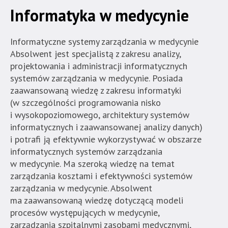
jest
Informatyka w medycynie
wyposażona
w
Informatyczne systemy zarządzania w medycynie
menu
Absolwent jest specjalistą z zakresu analizy,
skiplinks
projektowania i administracji informatycznych
pozwalające
systemów zarządzania w medycynie. Posiada
szybko
zaawansowaną wiedzę z zakresu informatyki
przechodzić
(w szczególności programowania nisko
do
i wysokopoziomowego, architektury systemów
treści,
informatycznych i zaawansowanej analizy danych)
które
i potrafi ją efektywnie wykorzystywać w obszarze
znajduje
informatycznych systemów zarządzania
się
w medycynie. Ma szeroką wiedzę na temat
bezpośrednio
zarządzania kosztami i efektywności systemów
pod
zarządzania w medycynie. Absolwent
tą
ma zaawansowaną wiedzę dotyczącą modeli
wiadomością.
procesów występujących w medycynie,
Strona
zarządzania szpitalnymi zasobami medycznymi,