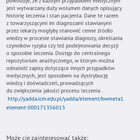
powoduje, że z każdym przypadkiem medycznym
jest wytwarzany duży wolumen danych opisujący
historię leczenia i stan pacjenta. Dane te razem
z towarzyszącymi im diagnozami stawianymi
przez lekarzy mogłyby stanowić cenne źródło
wiedzy w procesie stawiania diagnozy, określania
czynników ryzyka czy też podejmowania decyzji
o sposobie leczenia. Dostęp do centralnego
repozytorium analitycznego, w którym można
odnaleźć zapisy dotyczące innych przypadków
medycznych, jest sposobem na dystrybucję
wiedzy i doświadczeń, prowadzących
do zwiększenia jakości procesu leczenia .
http://yadda.icm.edu.pl/yadda/element/bwmeta1.ele
m
element-000171356013
Może cię zainteresować także: