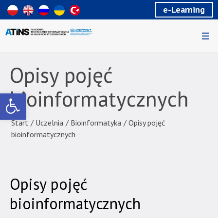
Wiadomość
e-Learning
dla
uzytkowników
czytników
ekranowych
Znajdujesz
się
Opisy pojęć
na
podstronie
bioinformatycznych
Otwórz pasek narzędzi
"Opisy
pojęć
bioinformatycznych
Start
/
Uczelnia
/
Bioinformatyka
/
Opisy pojęć
|
bioinformatycznych
Akademia
Techniczno-
Informatyczna
Opisy pojęć
w
Naukach
bioinformatycznych
Stosowanych".
Strona