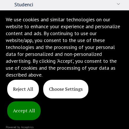
Studenci
Pracownicy
We use cookies and similar technologies on our
website to enhance your experience and personalize
Nauka
content and ads. By continuing to use our
website/app, you consent to the use of these
Biuro karier
technologies and the processing of your personal
data for personalized and non-personalized
Kontakt
advertising. By clicking 'Accept', you consent to the
use of cookies and the processing of your data as
Dojazd i lokalizacja
described above.
Reject All
Choose Settings
Accept All
Copyright
© 2025
Powered by Acceptrics