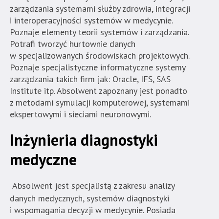
nie
zarządzania systemami służby zdrowia, integracji
została
i interoperacyjności systemów w medycynie.
wyposażona
Poznaje elementy teorii systemów i zarządzania.
w
Potrafi tworzyć hurtownie danych
dedykowane
w specjalizowanych środowiskach projektowych.
skróty
Poznaje specjalistyczne informatyczne systemy
klawiaturowe,
zarządzania takich firm jak: Oracle, IFS, SAS
zatem
Institute itp. Absolwent zapoznany jest ponadto
nawigacja
z metodami symulacji komputerowej, systemami
obsługiwana
ekspertowymi i sieciami neuronowymi.
jest
w
Inżynieria diagnostyki
standardowy
sposób.
medyczne
Absolwent jest specjalistą z zakresu analizy
danych medycznych, systemów diagnostyki
i wspomagania decyzji w medycynie. Posiada