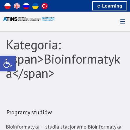
Wiadomość
e-Learning
dla
uzytkowników
czytników
ekranowych
Znajdujesz
się
Kategoria:
na
podstronie
<span>Bioinformatyk
Otwórz pasek narzędzi
"Bioinformatyka
|
a</span>
Akademia
Techniczno-
Informatyczna
w
Naukach
Stosowanych".
Programy studiów
Strona
jest
Bioinformatyka – studia stacjonarne Bioinformatyka
wyposażona