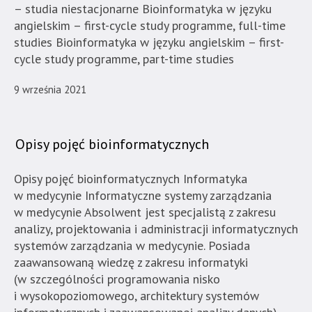
– studia niestacjonarne Bioinformatyka w języku
w
angielskim – first-cycle study programme, full-time
menu
studies Bioinformatyka w języku angielskim – first-
skiplinks
cycle study programme, part-time studies
pozwalające
szybko
9 września 2021
przechodzić
do
treści,
Opisy pojęć bioinformatycznych
które
znajduje
Opisy pojęć bioinformatycznych Informatyka
się
w medycynie Informatyczne systemy zarządzania
bezpośrednio
w medycynie Absolwent jest specjalistą z zakresu
pod
analizy, projektowania i administracji informatycznych
tą
systemów zarządzania w medycynie. Posiada
wiadomością.
zaawansowaną wiedzę z zakresu informatyki
Strona
(w szczególności programowania nisko
nie
i wysokopoziomowego, architektury systemów
została