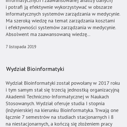
informatycznych i zaawansowanej analizy danych)
wyposażona
i potrafi ją efektywnie wykorzystywać w obszarze
w
informatycznych systemów zarządzania w medycynie.
dedykowane
Ma szeroką wiedzę na temat zarządzania kosztami
skróty
i efektywności systemów zarządzania w medycynie.
klawiaturowe,
Absolwent ma zaawansowaną wiedzę...
zatem
nawigacja
7 listopada 2019
obsługiwana
jest
w
Wydział Bioinformatyki
standardowy
sposób.
Wydział Bioinformatyki został powołany w 2017 roku
i tym samym stał się trzecią jednostką organizacyjną
Akademii Techniczno-Informatycznej w Naukach
Stosowanych. Wydział oferuje studia I stopnia
(inżynierskie) na kierunku Bioinformatyka. Trwają one
łącznie 7 semestrów na studiach stacjonarnych i 8
na niestacjonarnych, a kończą się złożeniem pracy