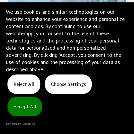
w
We use cookies and similar technologies on our
menu
website to enhance your experience and personalize
skiplinks
content and ads. By continuing to use our
pozwalające
website/app, you consent to the use of these
szybko
technologies and the processing of your personal
przechodzić
data for personalized and non-personalized
do
advertising. By clicking 'Accept', you consent to the
treści,
use of cookies and the processing of your data as
które
described above.
znajduje
Copyright
się
© 2025
Reject All
Choose Settings
bezpośrednio
ATINS
pod
tą
wiadomością.
Accept All
Strona
nie
Powered by Acceptrics
została