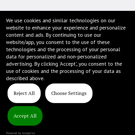
We use cookies and similar technologies on our
ATINS
website to enhance your experience and personalize
content and ads. By continuing to use our
ФАКУЛЬТЕТ ИНФОРМАТИКИ
website/app, you consent to the use of these
technologies and the processing of your personal
ФАКУЛЬТЕТ АВТОМАТИКИ И
data for personalized and non-personalized
РОБОТОТЕХНИКИ
advertising. By clicking 'Accept', you consent to the
use of cookies and the processing of your data as
ФАКУЛЬТЕТ БИОИНФОРМАТИКИ
described above.
Reject All
Choose Settings
Accept All
Copyright
© 2025
Powered by Acceptrics