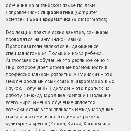
обучение на английском языке по двум
Strona
направлениям:
Информатика
(Computer
jest
Science) и
Биоинформатика
(Bioinformatics).
wyposażona
w
Все лекции, практические занятия, семинары
menu
проводятся на английском языке.
skiplinks
Преподаватели являются выдающимися
pozwalające
специалистами из Польши и из-за рубежа.
szybko
Англоязычное обучение это реальное окно в
przechodzić
мир, которое дает огромные возможности в
do
профессиональном развитии. Английский – это
treści,
международный язык связи в информационных
które
науках. Полученный диплом – это пропуск на
znajduje
работу в международные компании Польши и
się
всего мира. Именно обучение является
bezpośrednio
возможностью устанавливать международные
pod
связи и знакомиться с людьми из разных
tą
культурных кругов (Индии, Китая, Канады или
wiadomością.
из Восточной Европы). Хочешь учиться в