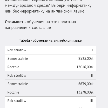
Strona
международной среде? Выбери информатику
nie
или биоинформатику на английском языке!
została
wyposażona
Стоимость
обучения на этих элитных
w
направлениях составляет
dedykowane
skróty
Tabela - обучение на английском языке
klawiaturowe,
zatem
I
nawigacja
obsługiwana
8523,00zł
jest
17046,00zł
w
standardowy
II
sposób.
6639,00zł
13278,00zł
III