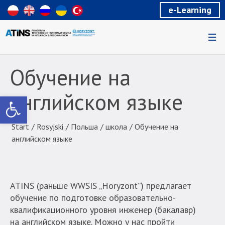
Wiadomość
e-Learning
dla
uzytkowników
czytników
ekranowych
Znajdujesz
się
Обучение на
na
podstronie
английском языке
Otwórz pasek narzędzi
"Обучение
на
английском
Start
/
Rosyjski
/
Польша
/
школа
/
Обучение на
языке
английском языке
|
Akademia
Techniczno-
АТІNS (раньше WWSIS „Horyzont”) предлагает
Informatyczna
обучение по подготовке образовательно-
w
квалификационного уровня инженер (бакалавр)
Naukach
на английском языке. Mожно у нас пройти
Stosowanych".