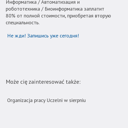
Информатика / Автоматизация и
робототехника / Биоинформатика заплатит
80% от полной стоимости, приобретая вторую
специальность.
Не жди! Запишись уже сегодня!
Może cię zainteresować także:
Organizacja pracy Uczelni w sierpniu
Now
ban