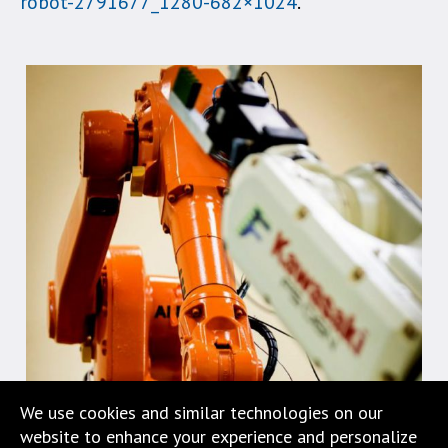
robot-2791677_1280-682×1024
.
jest
wyposażona
w
menu
skiplinks
pozwalające
szybko
przechodzić
do
treści,
które
znajduje
się
bezpośrednio
pod
tą
wiadomością.
We use cookies and similar technologies on our
Strona
website to enhance your experience and personalize