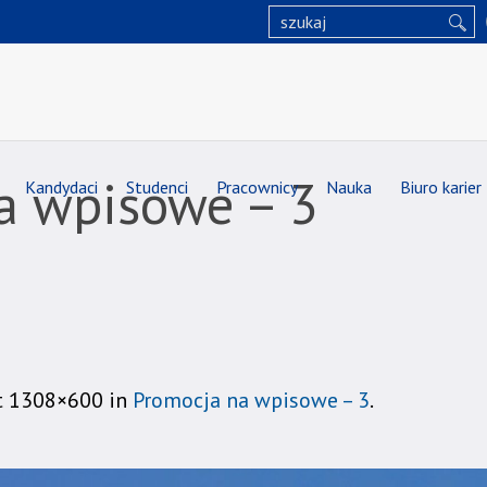
a wpisowe – 3
Kandydaci
Studenci
Pracownicy
Nauka
Biuro karier
t 1308×600 in
Promocja na wpisowe – 3
.