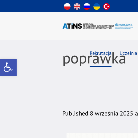
Wiadomość
dla
uzytkowników
czytników
ekranowych
Znajdujesz
się
na
poprawka
Rekrutacja
Uczelnia
podstronie
Otwórz pasek narzędzi
"poprawka
|
Akademia
Techniczno-
Informatyczna
w
Naukach
Published
8 września 2025
a
Stosowanych".
Strona
jest
wyposażona