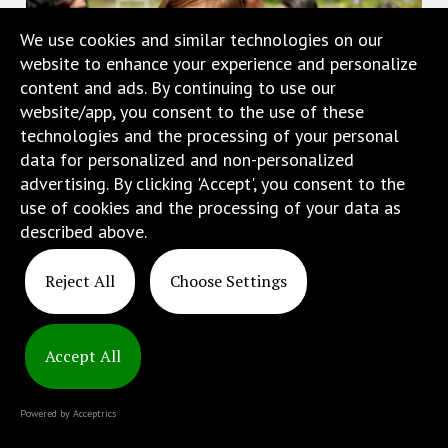
w
We use cookies and similar technologies on our
menu
website to enhance your experience and personalize
skiplinks
content and ads. By continuing to use our
pozwalające
website/app, you consent to the use of these
szybko
technologies and the processing of your personal
przechodzić
data for personalized and non-personalized
do
advertising. By clicking 'Accept', you consent to the
treści,
use of cookies and the processing of your data as
które
described above.
znajduje
Copyright
się
© 2025
Reject All
Choose Settings
bezpośrednio
ATINS
pod
tą
wiadomością.
Accept All
Strona
nie
Powered by Acceptrics
została