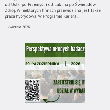
Strona
od Ustki po Przemyśl i od Lublina po Świeradów
nie
Zdrój. W niektórych firmach przewidziana jest także
została
praca hybrydowa. W Programie Kariera...
wyposażona
w
1 kwietnia 2026
dedykowane
skróty
klawiaturowe,
zatem
nawigacja
obsługiwana
jest
w
standardowy
sposób.