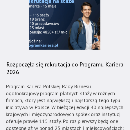
Strona
jest
wyposażona
w
menu
skiplinks
pozwalające
szybko
przechodzić
Rozpoczęła się rekrutacja do Programu Kariera
do
2026
treści,
które
Program Kariera Polskiej Rady Biznesu
znajduje
ogólnokrajowy program płatnych staży w różnych
się
firmach, który jest największą i najstarszą tego typu
bezpośrednio
inicjatywą w Polsce. W bieżącej edycji 40 najlepszych
pod
krajowych i międzynarodowych spółek oraz instytucji
tą
oferuje prawie 115 staży. Po raz pierwszy będą one
wiadomością.
dostępne aż w ponad 25 miastach i miejscowościach: