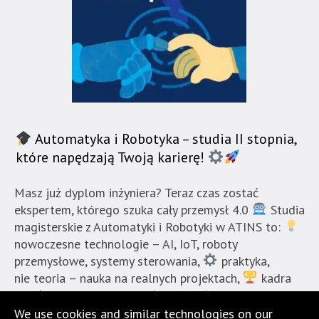
Automatyka i Robotyka – studia II stopnia,
które napędzają Twoją karierę!
Masz już dyplom inżyniera? Teraz czas zostać
ekspertem, którego szuka cały przemysł 4.0
Studia
magisterskie z Automatyki i Robotyki w ATINS to:
nowoczesne technologie – AI, IoT, roboty
przemysłowe, systemy sterowania,
praktyka,
nie teoria – nauka na realnych projektach,
kadra
z doświadczeniem w branży i najwyższa akredytacja
kierunku. Dołącz do liderów,
We use cookies and similar technologies on our