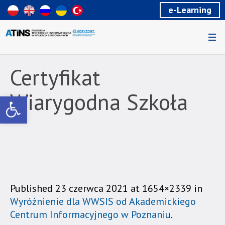
Wiadomość
e-Learning
dla
uzytkowników
czytników
ekranowych
Znajdujesz
się
Certyfikat
na
podstronie
Wiarygodna Szkoła
Otwórz pasek narzędzi
"Certyfikat
Wiarygodna
Szkoła
|
Akademia
Techniczno-
Informatyczna
w
Published
23 czerwca 2021
at 1654×2339 in
Naukach
Wyróżnienie dla WWSIS od Akademickiego
Stosowanych".
Centrum Informacyjnego w Poznaniu
.
Strona