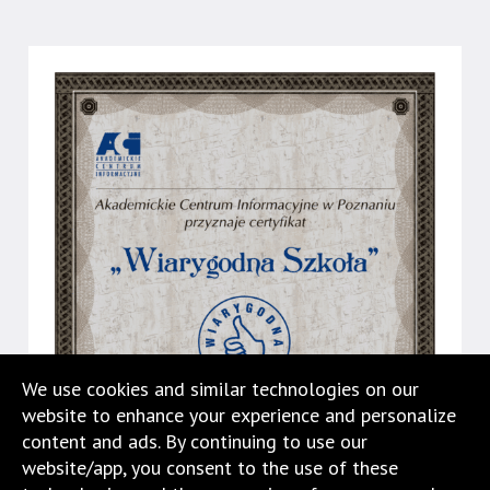
jest
wyposażona
w
menu
skiplinks
pozwalające
szybko
przechodzić
do
treści,
które
znajduje
się
bezpośrednio
pod
We use cookies and similar technologies on our
tą
website to enhance your experience and personalize
wiadomością.
content and ads. By continuing to use our
Strona
website/app, you consent to the use of these