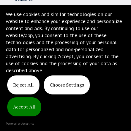
Pracownicy
We use cookies and similar technologies on our
website to enhance your experience and personalize
Nauka
content and ads. By continuing to use our
website/app, you consent to the use of these
Biuro karier
technologies and the processing of your personal
data for personalized and non-personalized
Kontakt
advertising. By clicking 'Accept', you consent to the
use of cookies and the processing of your data as
Dojazd i lokalizacja
described above.
Reject All
Choose Settings
Accept All
Copyright
© 2025
Powered by Acceptrics
ATINS