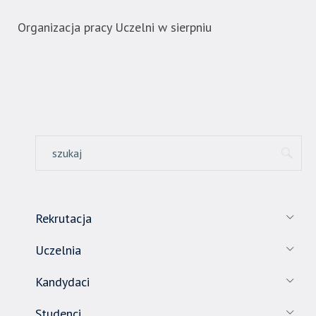
Organizacja pracy Uczelni w sierpniu
Now
ban
Rekrutacja
Uczelnia
Kandydaci
Studenci