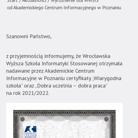
Start
/
Aktualności
/
Wyróżnienie dla WWSIS
Techniczno-
od Akademickiego Centrum Informacyjnego w Poznaniu
Informatyczna
w
Naukach
Stosowanych".
Szanowni Państwo,
Strona
jest
z przyjemnością informujemy, że Wrocławska
wyposażona
Wyższa Szkoła Informatyki Stosowanej otrzymała
w
nadawane przez Akademickie Centrum
menu
Informacyjne w Poznaniu certyfikaty „Wiarygodna
skiplinks
szkoła” oraz „Dobra uczelnia – dobra praca”
pozwalające
na rok 2021/2022.
szybko
przechodzić
do
treści,
które
znajduje