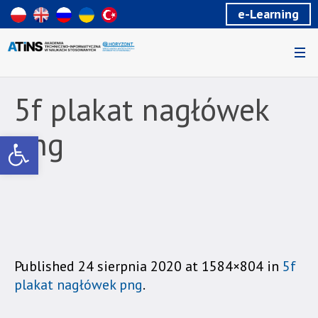
Wiadomość
e-Learning
dla
uzytkowników
czytników
ekranowych
Znajdujesz
się
5f plakat nagłówek
na
podstronie
png
Otwórz pasek narzędzi
"5f
plakat
nagłówek
png
|
Akademia
Techniczno-
Informatyczna
Published
24 sierpnia 2020
at 1584×804 in
5f
w
plakat nagłówek png
.
Naukach
Stosowanych".