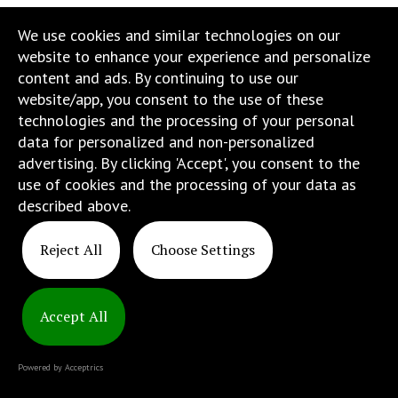
wyposażona
We use cookies and similar technologies on our
w
website to enhance your experience and personalize
menu
content and ads. By continuing to use our
skiplinks
website/app, you consent to the use of these
pozwalające
technologies and the processing of your personal
szybko
data for personalized and non-personalized
przechodzić
advertising. By clicking 'Accept', you consent to the
do
use of cookies and the processing of your data as
treści,
described above.
które
znajduje
Reject All
Choose Settings
się
bezpośrednio
pod
tą
Accept All
wiadomością.
Strona
Powered by Acceptrics
nie