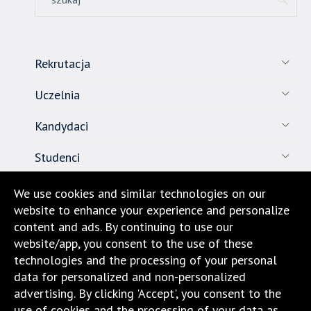
Rekrutacja
Uczelnia
Kandydaci
Studenci
Pracownicy
We use cookies and similar technologies on our
website to enhance your experience and personalize
Nauka
content and ads. By continuing to use our
website/app, you consent to the use of these
Biuro karier
technologies and the processing of your personal
data for personalized and non-personalized
Kontakt
advertising. By clicking 'Accept', you consent to the
use of cookies and the processing of your data as