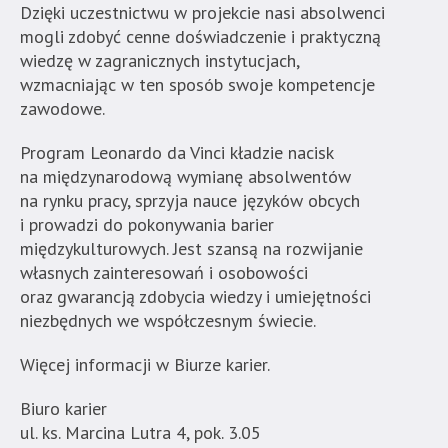
Dzięki uczestnictwu w projekcie nasi absolwenci
jest
mogli zdobyć cenne doświadczenie i praktyczną
wyposażona
wiedzę w zagranicznych instytucjach,
w
wzmacniając w ten sposób swoje kompetencje
menu
zawodowe.
skiplinks
pozwalające
Program Leonardo da Vinci kładzie nacisk
szybko
na międzynarodową wymianę absolwentów
przechodzić
na rynku pracy, sprzyja nauce języków obcych
do
i prowadzi do pokonywania barier
treści,
międzykulturowych. Jest szansą na rozwijanie
które
własnych zainteresowań i osobowości
znajduje
oraz gwarancją zdobycia wiedzy i umiejętności
się
niezbędnych we współczesnym świecie.
bezpośrednio
pod
Więcej informacji w Biurze karier.
tą
wiadomością.
Biuro karier
Strona
ul. ks. Marcina Lutra 4, pok. 3.05