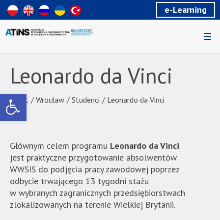
Wiadomość
e-Learning
dla
uzytkowników
czytników
ekranowych
Znajdujesz
się
Leonardo da Vinci
na
podstronie
Otwórz pasek narzędzi
"Leonardo
Start
/
Wrocław
/
Studenci
/
Leonardo da Vinci
da
Vinci
|
Głównym celem programu
Leonardo da Vinci
Akademia
jest praktyczne przygotowanie absolwentów
Techniczno-
WWSIS do podjęcia pracy zawodowej poprzez
Informatyczna
odbycie trwającego 13 tygodni stażu
w
w wybranych zagranicznych przedsiębiorstwach
Naukach
zlokalizowanych na terenie Wielkiej Brytanii.
Stosowanych".
Strona