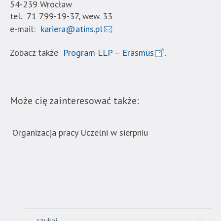
nie
54-239 Wrocław
została
tel. 71 799-19-37, wew. 33
wyposażona
e-mail:
kariera@atins.pl
w
dedykowane
Zobacz także
Program LLP – Erasmus
.
skróty
klawiaturowe,
zatem
nawigacja
Może cię zainteresować także:
obsługiwana
jest
w
Organizacja pracy Uczelni w sierpniu
Now
standardowy
ban
sposób.