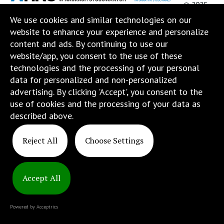
© 2025
Naukach
ATINS
We use cookies and similar technologies on our
Stosowanych".
website to enhance your experience and personalize
Strona
content and ads. By continuing to use our
jest
website/app, you consent to the use of these
wyposażona
technologies and the processing of your personal
w
data for personalized and non-personalized
menu
advertising. By clicking 'Accept', you consent to the
skiplinks
use of cookies and the processing of your data as
pozwalające
described above.
szybko
przechodzić
Reject All
Choose Settings
do
treści,
które
znajduje
Accept All
się
bezpośrednio
Powered by Acceptrics
pod