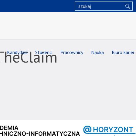
TheClaim
Kandydaci
Studenci
Pracownicy
Nauka
Biuro karier