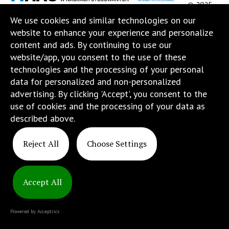
© 2025
Strona
ATINS
We use cookies and similar technologies on our
jest
website to enhance your experience and personalize
wyposażona
content and ads. By continuing to use our
w
website/app, you consent to the use of these
menu
technologies and the processing of your personal
skiplinks
data for personalized and non-personalized
pozwalające
advertising. By clicking 'Accept', you consent to the
szybko
use of cookies and the processing of your data as
przechodzić
described above.
do
treści,
Reject All
Choose Settings
które
znajduje
się
bezpośrednio
Accept All
pod
tą
Powered by Acceptrics
wiadomością.