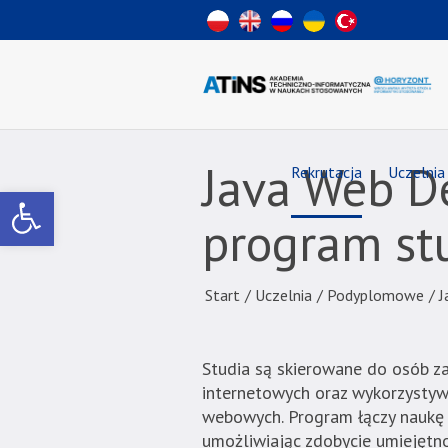
Wiadomość
dla
uzytkowników
czytników
ekranowych
Znajdujesz
się
na
Java Web D
Rekrutacja
Uczelnia
podstronie
Otwórz pasek narzędzi
"Java
program s
Web
Deweloper
z
Start
/
Uczelnia
/
Podyplomowe
/
J
elementami
AI
–
Studia są skierowane do osób z
program
internetowych oraz wykorzystywa
studiów
webowych. Program łączy naukę 
podyplomowych
umożliwiając zdobycie umiejętn
|