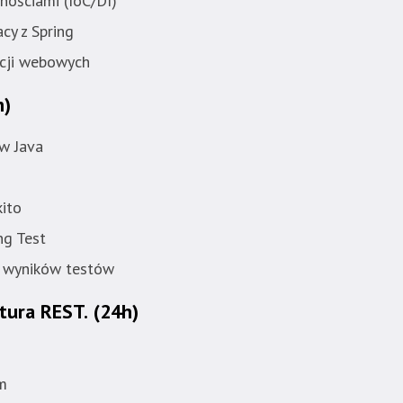
żnościami (IoC/DI)
cy z Spring
acji webowych
h)
w Java
ito
ng Test
e wyników testów
ktura REST.
(24h)
m