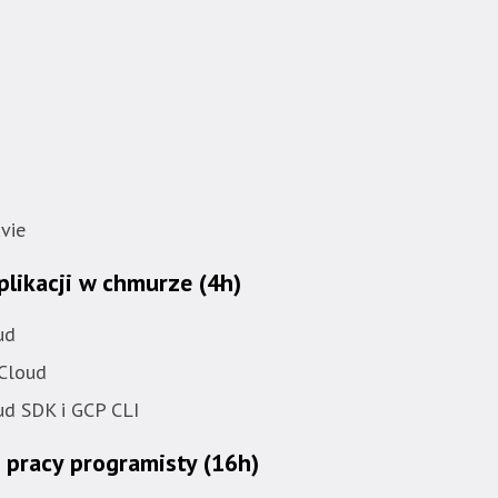
vie
plikacji w chmurze (4h)
ud
 Cloud
d SDK i GCP CLI
a pracy programisty (16h)