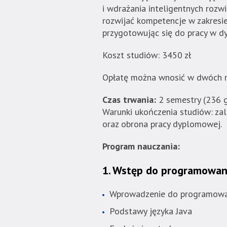
i wdrażania inteligentnych rozw
Akademia
rozwijać kompetencje w zakresie
Techniczno-
przygotowując się do pracy w dy
Informatyczna
w
Koszt studiów: 3450 zł
Naukach
Stosowanych".
Opłatę można wnosić w dwóch r
Strona
jest
Czas trwania:
2 semestry (236 g
wyposażona
Warunki ukończenia studiów: za
w
oraz obrona pracy dyplomowej.
menu
skiplinks
Program nauczania:
pozwalające
szybko
1. Wstęp do programowania
przechodzić
do
Wprowadzenie do programowan
treści,
Podstawy języka Java
które