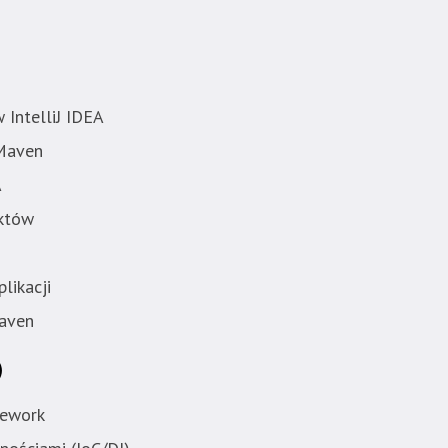
 IntelliJ IDEA
 Maven
A
ektów
likacji
Maven
)
mework