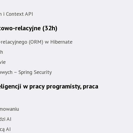
 i Context API
towo-relacyjne
(32h)
relacyjnego (ORM) w Hibernate
ch
vie
wych – Spring Security
ligencji w pracy programisty, praca
amowaniu
dzi AI
cą AI