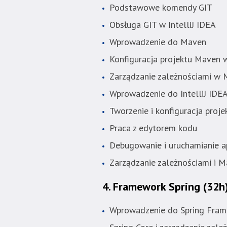
standardowy
Podstawowe komendy GIT
sposób.
Obsługa GIT w IntelliJ IDEA
Wprowadzenie do Maven
Konfiguracja projektu Maven w
Zarządzanie zależnościami w
Wprowadzenie do IntelliJ IDE
Tworzenie i konfiguracja proj
Praca z edytorem kodu
Debugowanie i uruchamianie ap
Zarządzanie zależnościami i 
4. Framework Spring
(32h
Wprowadzenie do Spring Fra