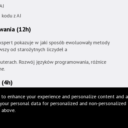
AI
 kodu z AI
wania (12h)
ekspert pokazuje w jaki sposób ewoluowały metody
szy od starożytnych liczydeł a
uterach. Rozwój języków programowania, różnice
ne.
 (4h)
 to enhance your experience and personalize content and a
our personal data for personalized and non-personalized ad
 above.