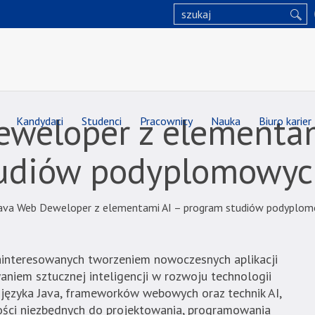
eweloper z elementam
Kandydaci
Studenci
Pracownicy
Nauka
Biuro karier
tudiów podyplomowy
ava Web Deweloper z elementami AI – program studiów podyplo
ainteresowanych tworzeniem nowoczesnych aplikacji
niem sztucznej inteligencji w rozwoju technologii
języka Java, frameworków webowych oraz technik AI,
ości niezbędnych do projektowania, programowania