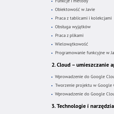
znajduje
Funkcje i metody
się
Obiektowość w Javie
bezpośrednio
Praca z tablicami i kolekcjami
pod
tą
Obsługa wyjątków
wiadomością.
Praca z plikami
Strona
nie
Wielowątkowość
została
Programowanie funkcyjne w Ja
wyposażona
w
2. Cloud – umieszczanie a
dedykowane
skróty
Wprowadzenie do Google Clo
klawiaturowe,
Tworzenie projektu w Google
zatem
nawigacja
Wprowadzenie do Google Clou
obsługiwana
jest
3. Technologie i narzędzi
w