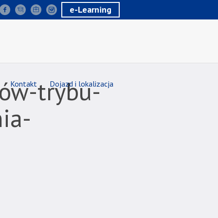
e-Learning
ów-trybu-
Kontakt
Dojazd i lokalizacja
ia-