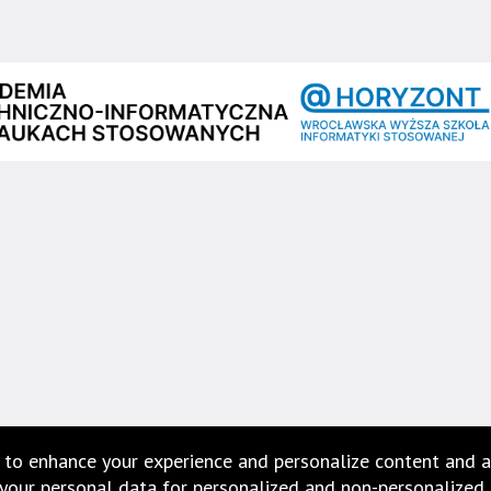
 to enhance your experience and personalize content and a
our personal data for personalized and non-personalized ad