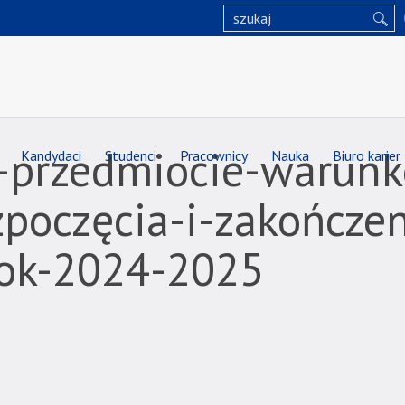
przedmiocie-warunk
Kandydaci
Studenci
Pracownicy
Nauka
Biuro karier
poczęcia-i-zakończen
-rok-2024-2025