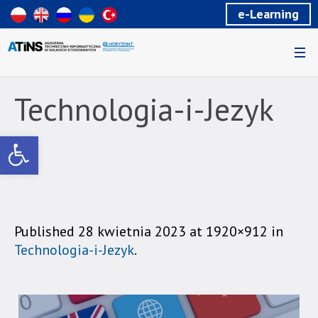
Wiadomość
e-Learning
dla
uzytkowników
czytników
ekranowych
Znajdujesz
się
Technologia-i-Jezyk
na
podstronie
Otwórz pasek narzędzi
"Technologia-
i-
Jezyk
|
Akademia
Techniczno-
Published
28 kwietnia 2023
at 1920×912 in
Informatyczna
Technologia-i-Jezyk
.
w
Naukach
Stosowanych".
Strona