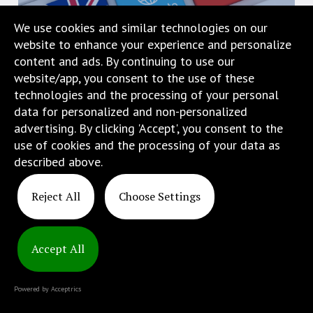
jest
We use cookies and similar technologies on our
wyposażona
website to enhance your experience and personalize
w
content and ads. By continuing to use our
menu
website/app, you consent to the use of these
skiplinks
technologies and the processing of your personal
pozwalające
data for personalized and non-personalized
szybko
advertising. By clicking 'Accept', you consent to the
przechodzić
use of cookies and the processing of your data as
do
described above.
treści,
Copyright
które
© 2025
Reject All
Choose Settings
znajduje
ATINS
się
bezpośrednio
pod
Accept All
tą
wiadomością.
Powered by Acceptrics
Strona