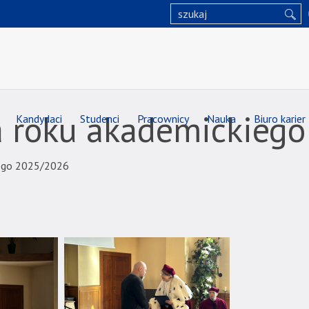
a roku akademickieg
Kandydaci
Studenci
Pracownicy
Nauka
Biuro karier
iego 2025/2026