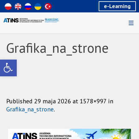
Wiadomość
e-Learning
dla
uzytkowników
czytników
ekranowych
Znajdujesz
się
Grafika_na_strone
na
podstronie
Otwórz pasek narzędzi
"Grafika_na_strone
|
Akademia
Techniczno-
Informatyczna
w
Published
29 maja 2026
at 1578×997 in
Naukach
Grafika_na_strone
.
Stosowanych".
Strona
jest
wyposażona