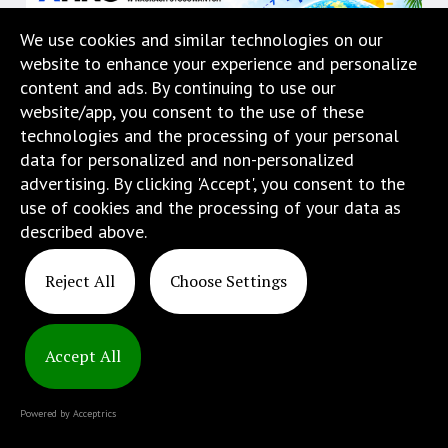
w
We use cookies and similar technologies on our
menu
website to enhance your experience and personalize
skiplinks
content and ads. By continuing to use our
pozwalające
website/app, you consent to the use of these
szybko
technologies and the processing of your personal
przechodzić
data for personalized and non-personalized
do
advertising. By clicking 'Accept', you consent to the
treści,
use of cookies and the processing of your data as
które
described above.
znajduje
się
Reject All
Choose Settings
bezpośrednio
Copyright
pod
© 2025
tą
ATINS
wiadomością.
Accept All
Strona
nie
Powered by Acceptrics
została