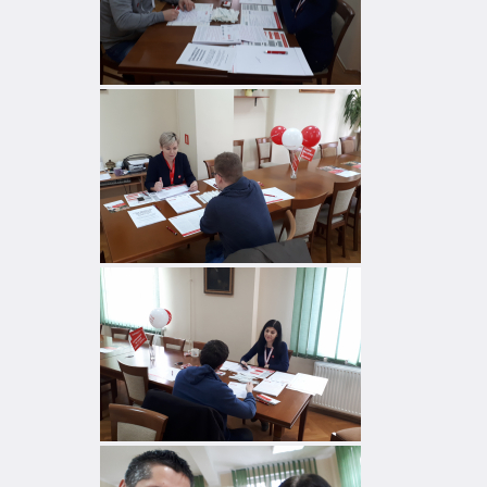
się
bezpośrednio
pod
tą
wiadomością.
Strona
nie
została
wyposażona
w
dedykowane
skróty
klawiaturowe,
zatem
nawigacja
obsługiwana
jest
w
standardowy