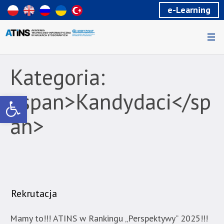
Wiadomość
e-Learning
dla
uzytkowników
czytników
ekranowych
Znajdujesz
się
Kategoria:
na
podstronie
<span>Kandydaci</sp
Otwórz pasek narzędzi
"Kandydaci
|
an>
Akademia
Techniczno-
Informatyczna
w
Naukach
Stosowanych
Rekrutacja
-
Part
Mamy to!!! ATINS w Rankingu „Perspektywy” 2025!!!
2".