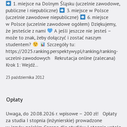
1. miejsce na Dolnym Śląsku (uczelnie zawodowe,
Strona
publiczne i niepubliczne)
3. miejsce w Polsce
jest
(uczelnie zawodowe niepubliczne)
6. miejsce
wyposażona
w Polsce (uczelnie zawodowe ogółem) Dziękujemy,
w
że jesteście z nami
A jeśli jeszcze nie jesteś –
menu
może to znak, żeby dołączyć i zostać naszym
skiplinks
studentem?
Szczegóły tu:
pozwalające
https://2025.ranking.perspektywy.pl/ranking/ranking-
szybko
uczelni-zawodowych Rekrutacja online (zalecana)
przechodzić
Krok 1: Wejdź...
do
treści,
23 października 2012
które
znajduje
się
Opłaty
bezpośrednio
pod
Uwaga, do 20.08.2026 r. wpisowe – 200 zł! Opłaty
tą
za studia I stopnia (inżynierskie) prowadzone
wiadomością.