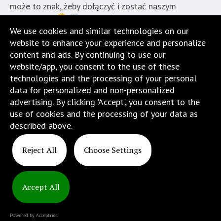
może to znak, żeby dołączyć i zostać naszym
studentem?
Szczegóły
tu:https://2025.ranking.perspektywy.pl/ranking/ranking-
We use cookies and similar technologies on our
uczelni-zawodowych Jesteśmy jedną z najlepszych
website to enhance your experience and personalize
uczelni niepublicznych na Dolnym Śląsku....
content and ads. By continuing to use our
website/app, you consent to the use of these
23 października 2012
technologies and the processing of your personal
data for personalized and non-personalized
advertising. By clicking 'Accept', you consent to the
use of cookies and the processing of your data as
described above.
Reject All
Choose Settings
1
2
Accept All
Copyright
© 2025
Powered by Acceptrics
ATINS