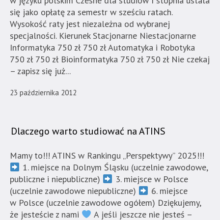
w języku polskim Czesne dla studiów I stopnia ustala
Strona
się jako opłatę za semestr w sześciu ratach.
nie
Wysokość raty jest niezależna od wybranej
została
specjalności. Kierunek Stacjonarne Niestacjonarne
wyposażona
Informatyka 750 zł 750 zł Automatyka i Robotyka
w
750 zł 750 zł Bioinformatyka 750 zł 750 zł Nie czekaj
dedykowane
– zapisz się już...
skróty
klawiaturowe,
23 października 2012
zatem
nawigacja
obsługiwana
Dlaczego warto studiować na ATINS
jest
w
standardowy
Mamy to!!! ATINS w Rankingu „Perspektywy” 2025!!!
sposób.
1. miejsce na Dolnym Śląsku (uczelnie zawodowe,
publiczne i niepubliczne)
3. miejsce w Polsce
(uczelnie zawodowe niepubliczne)
6. miejsce
w Polsce (uczelnie zawodowe ogółem) Dziękujemy,
że jesteście z nami
A jeśli jeszcze nie jesteś –