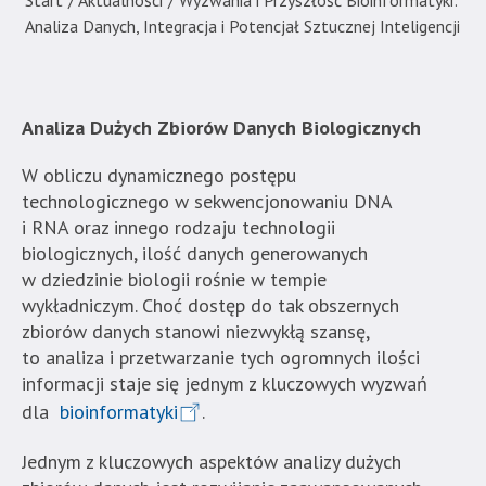
Start
/
Aktualności
/
Wyzwania i Przyszłość Bioinformatyki:
|
Analiza Danych, Integracja i Potencjał Sztucznej Inteligencji
Akademia
Techniczno-
Informatyczna
w
Analiza Dużych Zbiorów Danych Biologicznych
Naukach
W obliczu dynamicznego postępu
Stosowanych".
technologicznego w sekwencjonowaniu DNA
Strona
i RNA oraz innego rodzaju technologii
jest
biologicznych, ilość danych generowanych
wyposażona
w dziedzinie biologii rośnie w tempie
w
wykładniczym. Choć dostęp do tak obszernych
menu
zbiorów danych stanowi niezwykłą szansę,
skiplinks
to analiza i przetwarzanie tych ogromnych ilości
pozwalające
informacji staje się jednym z kluczowych wyzwań
szybko
przechodzić
dla
bioinformatyki
.
do
Jednym z kluczowych aspektów analizy dużych
treści,