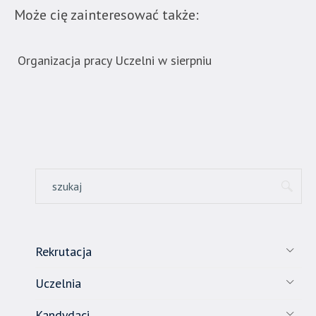
Może cię zainteresować także:
Organizacja pracy Uczelni w sierpniu
Now
ban
Rekrutacja
Uczelnia
Kandydaci