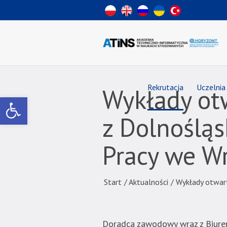
Wiadomość
dla
uzytkowników
czytników
ekranowych
Znajdujesz
się
na
Rekrutacja
Uczelnia
Wykłady ot
podstronie
Otwórz pasek narzędzi
"Wykłady
otwarte
z Dolnoślą
we
współpracy
Pracy we W
z
Dolnośląskim
Wojewódzkim
Start
/
Aktualności
/
Wykłady otwar
Urzędem
Pracy
we
Doradca zawodowy wraz z Biurem
Wrocławiu