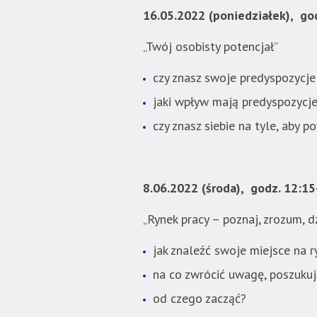
które
16.05.2022 (poniedziałek), god
znajduje
się
„Twój osobisty potencjał”
bezpośrednio
pod
czy znasz swoje predyspozyc
tą
jaki wpływ mają predyspozycj
wiadomością.
Strona
czy znasz siebie na tyle, aby 
nie
została
wyposażona
8.06.2022 (środa), godz. 12:15
w
dedykowane
„Rynek pracy – poznaj, zrozum, dz
skróty
klawiaturowe,
jak znaleźć swoje miejsce na r
zatem
nawigacja
na co zwrócić uwagę, poszuku
obsługiwana
od czego zacząć?
jest