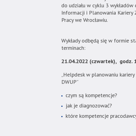
do udziału w cyklu 3 wykładów
|
Informacji i Planowania Karier
Akademia
Pracy we Wrocławiu.
Techniczno-
Informatyczna
w
Wykłady odbędą się w formie st
Naukach
terminach:
Stosowanych".
Strona
21.04.2022 (czwartek), godz. 
jest
wyposażona
„Helpdesk w planowaniu kariery
w
DWUP”
menu
skiplinks
czym są kompetencje?
pozwalające
jak je diagnozować?
szybko
przechodzić
które kompetencje pracodawcy
do
treści,