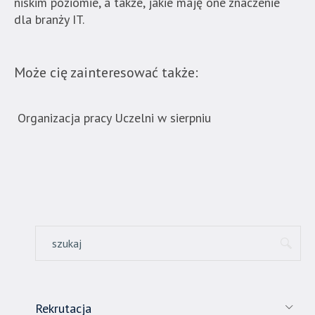
znajduje
niskim poziomie, a także, jakie maję one znaczenie
się
dla branży IT.
bezpośrednio
pod
tą
Może cię zainteresować także:
wiadomością.
Strona
Organizacja pracy Uczelni w sierpniu
Now
nie
ban
została
wyposażona
w
dedykowane
skróty
klawiaturowe,
zatem
nawigacja
obsługiwana
jest
w
Rekrutacja