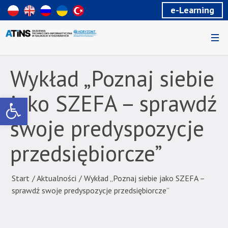
Wiadomość
e-Learning
dla
uzytkowników
czytników
ekranowych
Znajdujesz
się
Wykład „Poznaj siebie
na
podstronie
jako SZEFA – sprawdź
Otwórz pasek narzędzi
"Wykład
„Poznaj
swoje predyspozycje
siebie
jako
przedsiębiorcze”
SZEFA
–
sprawdź
Start
/
Aktualności
/
Wykład „Poznaj siebie jako SZEFA –
swoje
sprawdź swoje predyspozycje przedsiębiorcze”
predyspozycje
przedsiębiorcze”
|