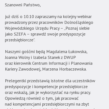
Akademia
Szanowni Państwo,
Techniczno-
Informatyczna
już dziś o 10.10 zapraszamy na kolejny webinar
w
prowadzony przez pracowników Dolnośląskiego
Naukach
Wojewódzkiego Urzędu Pracy – „Poznaj siebie
Stosowanych".
jako SZEFA – sprawdź swoje predyspozycje
Strona
przedsiębiorcze”.
jest
wyposażona
Naszymi gośćmi będą Magdalena Łukowska,
w
Joanna Wolny i Izabela Stanek z DWUP
menu
oraz kierownik Centrum Informacji i Planowania
skiplinks
Kariery Zawodowej, Marzena Horbaczewska.
pozwalające
szybko
Prelegentki przedstawią istotne dla uczestników
przechodzić
predyspozycje i kompetencje przedsiębiorcze
do
oraz wskażą, jak je wykorzystać na rynku pracy.
treści,
Opowiedzą również o tym, jak pracować
które
nad kompetencjami przedsiębiorczymi na zbyt