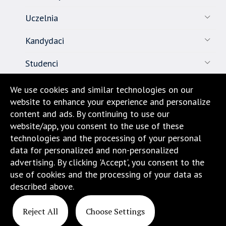
standardowy
sposób.
Uczelnia
Kandydaci
Studenci
Pracownicy
We use cookies and similar technologies on our
website to enhance your experience and personalize
Nauka
content and ads. By continuing to use our
website/app, you consent to the use of these
Biuro karier
technologies and the processing of your personal
data for personalized and non-personalized
Kontakt
advertising. By clicking 'Accept', you consent to the
use of cookies and the processing of your data as
Dojazd i lokalizacja
described above.
Reject All
Choose Settings