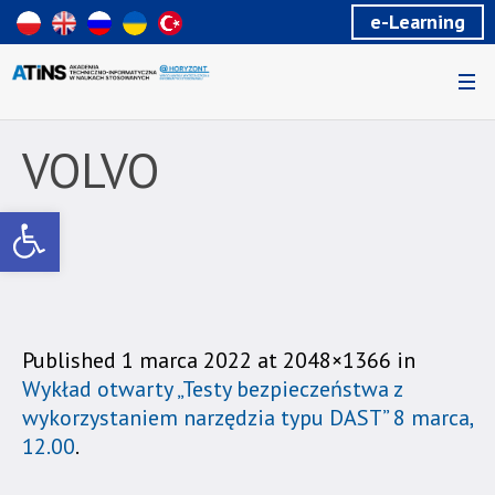
Wiadomość
e-Learning
dla
uzytkowników
czytników
ekranowych
Znajdujesz
się
VOLVO
na
podstronie
Otwórz pasek narzędzi
"VOLVO
|
Akademia
Techniczno-
Informatyczna
w
Published
1 marca 2022
at 2048×1366 in
Naukach
Wykład otwarty „Testy bezpieczeństwa z
Stosowanych".
wykorzystaniem narzędzia typu DAST” 8 marca,
Strona
12.00
.
jest
wyposażona