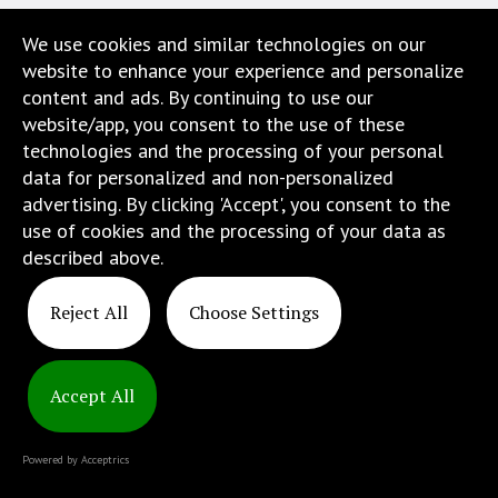
w
We use cookies and similar technologies on our
menu
website to enhance your experience and personalize
skiplinks
content and ads. By continuing to use our
pozwalające
website/app, you consent to the use of these
szybko
technologies and the processing of your personal
przechodzić
data for personalized and non-personalized
do
advertising. By clicking 'Accept', you consent to the
treści,
use of cookies and the processing of your data as
które
described above.
znajduje
się
Reject All
Choose Settings
bezpośrednio
pod
tą
wiadomością.
Accept All
Copyright
Strona
© 2025
nie
Powered by Acceptrics
ATINS
została