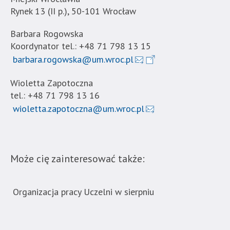
Rynek 13 (II p.), 50-101 Wrocław
Barbara Rogowska
Koordynator tel.: +48 71 798 13 15
barbara.rogowska@um.wroc.pl
Wioletta Zapotoczna
tel.: +48 71 798 13 16
wioletta.zapotoczna@um.wroc.pl
Może cię zainteresować także:
Organizacja pracy Uczelni w sierpniu
Now
ban