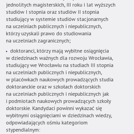
znajduje
jednolitych magisterskich, III roku i lat wyższych
się
studiów I stopnia oraz studiów II stopnia
bezpośrednio
studiujący w systemie studiów stacjonarnych
pod
na uczelniach publicznych i niepublicznych,
tą
którzy uzyskali prawo do studiowania
wiadomością.
na uczelniach zagranicznych;
Strona
doktoranci, którzy mają wybitne osiągnięcia
nie
w dziedzinach ważnych dla rozwoju Wrocławia,
została
studiujący we Wrocławiu na studiach III stopnia
wyposażona
na uczelniach publicznych i niepublicznych,
w
w placówkach naukowych prowadzących studia
dedykowane
doktoranckie oraz w szkołach doktorskich
skróty
na uczelniach publicznych i niepublicznych jak
klawiaturowe,
i podmiotach naukowych prowadzących szkoły
zatem
doktorskie. Kandydaci powinni wykazać się
nawigacja
wybitnymi osiągnięciami w dziedzinach wiedzy,
obsługiwana
odpowiadających ośmiu kategoriom
jest
stypendialnym:
w