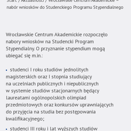
Start
/
Aktualności
/
Wrocławskie Centrum Akademickie –
Akademia
nabór wniosków do Studenckiego Programu Stypendialnego
Techniczno-
Informatyczna
w
Naukach
Wrocławskie Centrum Akademickie rozpoczęło
Stosowanych".
nabory wniosków na Studencki Program
Strona
Stypendialny. O przyznanie stypendium mogą
jest
ubiegać się m.in.:
wyposażona
w
studenci I roku studiów jednolitych
menu
magisterskich oraz I stopnia studiujący
skiplinks
na uczelniach publicznych i niepublicznych
pozwalające
w systemie studiów stacjonarnych będący
szybko
laureatami ogólnopolskich olimpiad
przechodzić
przedmiotowych oraz konkursów uprawniających
do
do przyjęcia na studia bez postępowania
treści,
kwalifikacyjnego;
które
studenci III roku i lat wyższych studiów