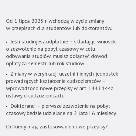
|
Akademia
Od 1 lipca 2025 r. wchodzą w życie zmiany
Techniczno-
w przepisach dla studentów lub doktorantów.
Informatyczna
Jeśli studiujesz odpłatnie – składając wniosek
w
o zezwolenie na pobyt czasowy w celu
Naukach
odbywania studiów, musisz dołączyć dowód
Stosowanych".
opłaty za semestr lub rok studiów.
Strona
jest
Zmiany w weryfikacji uczelni i innych jednostek
wyposażona
prowadzących kształcenie cudzoziemców –
w
wprowadzono nowe przepisy w art. 144 i 144a
menu
ustawy o cudzoziemcach.
skiplinks
Doktoranci – pierwsze zezwolenie na pobyt
pozwalające
czasowy będzie udzielane na 2 lata i 6 miesięcy.
szybko
przechodzić
Od kiedy mają zastosowanie nowe przepisy?
do