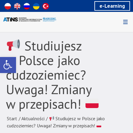
Wiadomość
e-Learning
dla
uzytkowników
czytników
ekranowych
Znajdujesz
się
Studiujesz
na
podstronie
w Polsce jako
Otwórz pasek narzędzi
"
cudzoziemiec?
Studiujesz
w
Uwaga! Zmiany
Polsce
jako
w przepisach!
cudzoziemiec?
Uwaga!
Zmiany
Start
/
Aktualności
/
Studiujesz w Polsce jako
w
cudzoziemiec? Uwaga! Zmiany w przepisach!
przepisach!