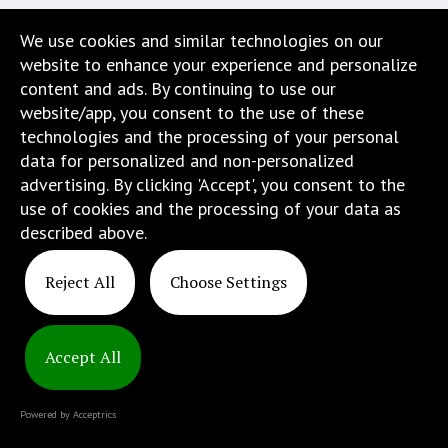
Pracownicy
We use cookies and similar technologies on our
website to enhance your experience and personalize
Nauka
content and ads. By continuing to use our
website/app, you consent to the use of these
Biuro karier
technologies and the processing of your personal
data for personalized and non-personalized
Kontakt
advertising. By clicking 'Accept', you consent to the
use of cookies and the processing of your data as
Dojazd i lokalizacja
described above.
Reject All
Choose Settings
Accept All
Copyright
© 2025
Powered by Acceptrics
ATINS