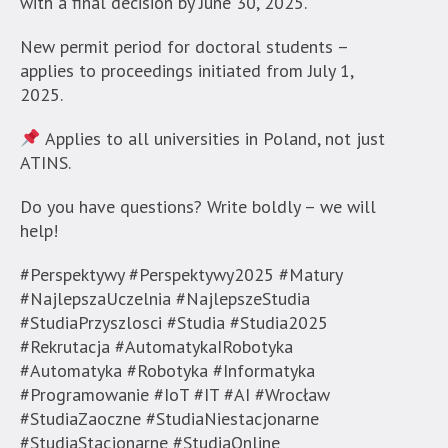
with a final decision by June 30, 2025.
New permit period for doctoral students –
applies to proceedings initiated from July 1,
2025.
Applies to all universities in Poland, not just
ATINS.
Do you have questions? Write boldly – we will
help!
#Perspektywy #Perspektywy2025 #Matury
#NajlepszaUczelnia #NajlepszeStudia
#StudiaPrzyszlosci #Studia #Studia2025
#Rekrutacja #AutomatykaIRobotyka
#Automatyka #Robotyka #Informatyka
#Programowanie #IoT #IT #AI #Wrocław
#StudiaZaoczne #StudiaNiestacjonarne
#StudiaStacjonarne #StudiaOnline