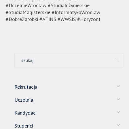
#UczelnieWroclaw #StudiaInżynierskie
#StudiaMagisterskie #InformatykaWroclaw
#DobreZarobki #ATINS #WWSIS #Horyzont
Rekrutacja
Uczelnia
Kandydaci
Studenci