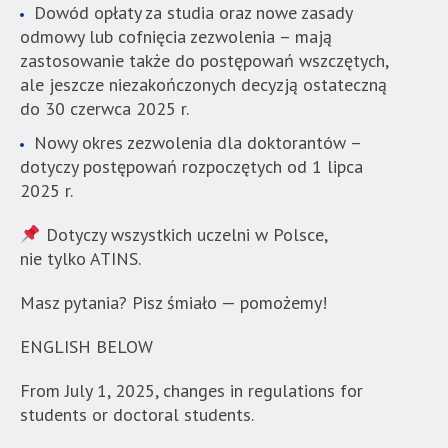
treści,
Dowód opłaty za studia oraz nowe zasady
które
odmowy lub cofnięcia zezwolenia – mają
znajduje
zastosowanie także do postępowań wszczętych,
się
ale jeszcze niezakończonych decyzją ostateczną
bezpośrednio
do 30 czerwca 2025 r.
pod
Nowy okres zezwolenia dla doktorantów –
tą
dotyczy postępowań rozpoczętych od 1 lipca
wiadomością.
2025 r.
Strona
nie
Dotyczy wszystkich uczelni w Polsce,
została
nie tylko ATINS.
wyposażona
w
Masz pytania? Pisz śmiało — pomożemy!
dedykowane
skróty
ENGLISH BELOW
klawiaturowe,
zatem
From July 1, 2025, changes in regulations for
nawigacja
students or doctoral students.
obsługiwana