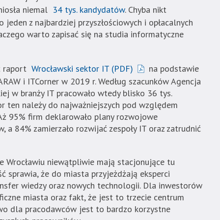
niosła niemal
34 tys. kandydatów
. Chyba nikt
to jeden z najbardziej przyszłościowych i opłacalnych
laczego warto zapisać się na studia informatyczne
ć raport
Wrocławski sektor IT (PDF)
na podstawie
ARAW i ITCorner w 2019 r. Według szacunków Agencja
ej w branży IT pracowało wtedy blisko 36 tys.
or ten należy do najważniejszych pod względem
 Aż 95% firm deklarowało plany rozwojowe
 a 84% zamierzało rozwijać zespoły IT oraz zatrudnić
e Wrocławiu niewątpliwie mają stacjonujące tu
ść sprawia, że do miasta przyjeżdżają eksperci
ransfer wiedzy oraz nowych technologii. Dla inwestorów
iczne miasta oraz fakt, że jest to trzecie centrum
wo dla pracodawców jest to bardzo korzystne