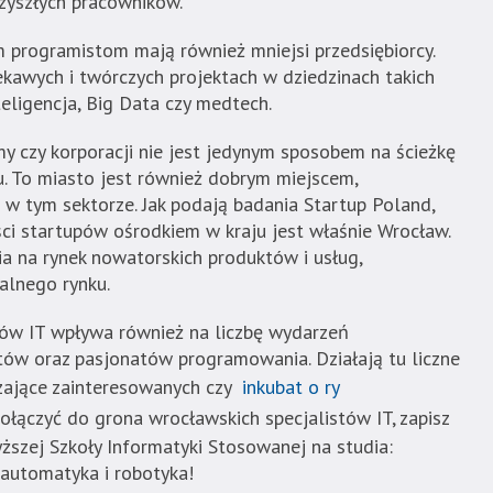
zyszłych pracowników.
 programistom mają również mniejsi przedsiębiorcy.
iekawych i twórczych projektach w dziedzinach takich
nteligencja, Big Data czy medtech.
rmy czy korporacji nie jest jedynym sposobem na ścieżkę
u. To miasto jest również dobrym miejscem,
 w tym sektorze. Jak podają badania Startup Poland,
 startupów ośrodkiem w kraju jest właśnie Wrocław.
 na rynek nowatorskich produktów i usług,
alnego rynku.
ów IT wpływa również na liczbę wydarzeń
ów oraz pasjonatów programowania. Działają tu liczne
szające zainteresowanych czy
inkubat
o
ry
 dołączyć do grona wrocławskich specjalistów IT, zapisz
yższej Szkoły Informatyki Stosowanej na studia:
 automatyka i robotyka!