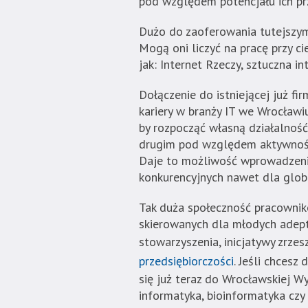
pod względem potencjału ich pr
Strona
nie
Dużo do zaoferowania tutejszym
została
Mogą oni liczyć na pracę przy c
wyposażona
jak: Internet Rzeczy, sztuczna i
w
dedykowane
Dołączenie do istniejącej już fi
skróty
kariery w branży IT we Wrocławi
klawiaturowe,
by rozpocząć własną działalność
zatem
drugim pod względem aktywności
nawigacja
Daje to możliwość wprowadzenia
obsługiwana
konkurencyjnych nawet dla glob
jest
w
Tak duża społeczność pracownik
standardowy
skierowanych dla młodych adept
sposób.
stowarzyszenia, inicjatywy zrze
przedsiębiorczości
. Jeśli chcesz
się już teraz do Wrocławskiej W
informatyka, bioinformatyka czy