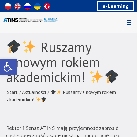
Wiadomość
e-Learning
dla
uzytkowników
czytników
ekranowych
Znajdujesz
się
Ruszamy
na
podstronie
z nowym rokiem
Otwórz pasek narzędzi
"
akademickim!
Ruszamy
z
Start
/
Aktualności
/
Ruszamy z nowym rokiem
nowym
akademickim!
rokiem
akademickim!
Rektor i Senat ATINS mają przyjemność zaprosić
|
całą społeczność akademicką na inaugurację roku