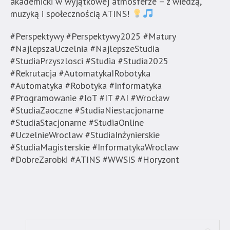
znajduje
akademicki w wyjątkowej atmosferze – z wiedzą,
się
muzyką i społecznością ATINS!
bezpośrednio
#Perspektywy #Perspektywy2025 #Matury
pod
#NajlepszaUczelnia #NajlepszeStudia
tą
#StudiaPrzyszlosci #Studia #Studia2025
wiadomością.
#Rekrutacja #AutomatykaIRobotyka
Strona
#Automatyka #Robotyka #Informatyka
nie
#Programowanie #IoT #IT #AI #Wrocław
została
#StudiaZaoczne #StudiaNiestacjonarne
wyposażona
#StudiaStacjonarne #StudiaOnline
w
#UczelnieWroclaw #StudiaInżynierskie
dedykowane
#StudiaMagisterskie #InformatykaWroclaw
skróty
#DobreZarobki #ATINS #WWSIS #Horyzont
klawiaturowe,
zatem
nawigacja
obsługiwana
jest
w