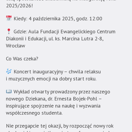
Akademia
2025/2026!
Techniczno-
Kiedy: 4 października 2025, godz. 12:00
Informatyczna
w
Gdzie: Aula Fundacji Ewangelickiego Centrum
Naukach
Diakonii i Edukacji, ul. ks. Marcina Lutra 2-8,
Stosowanych".
Wrocław
Strona
jest
Co Was czeka?
wyposażona
w
Koncert inauguracyjny – chwila relaksu
menu
i muzycznych emocji na dobry start roku.
skiplinks
pozwalające
Wykład otwarty prowadzony przez naszego
szybko
nowego Dziekana, dr. Ernesta Bojek-Pohl –
przechodzić
inspirujące spojrzenie na naukę i wyzwania
do
współczesnego studenta.
treści,
które
Nie przegapcie tej okazji, by rozpocząć nowy rok