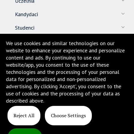
pod
Uczelnia
tą
Kandydaci
wiadomością.
Strona
Studenci
nie
została
Pracownicy
We use cookies and similar technologies on our
wyposażona
website to enhance your experience and personalize
w
Nauka
content and ads. By continuing to use our
dedykowane
website/app, you consent to the use of these
skróty
Biuro karier
technologies and the processing of your personal
klawiaturowe,
data for personalized and non-personalized
zatem
Kontakt
advertising. By clicking 'Accept', you consent to the
nawigacja
use of cookies and the processing of your data as
obsługiwana
Dojazd i lokalizacja
described above.
jest
w
standardowy
Reject All
Choose Settings
sposób.