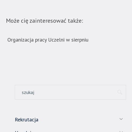
w
Naukach
Stosowanych".
Może cię zainteresować także:
Strona
jest
Organizacja pracy Uczelni w sierpniu
Now
wyposażona
ban
w
menu
skiplinks
pozwalające
szybko
przechodzić
do
treści,
które
znajduje
się
Rekrutacja
bezpośrednio