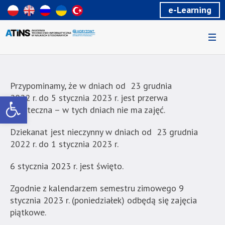
Wiadomość
e-Learning
dla
uzytkowników
czytników
ekranowych
Znajdujesz
się
na
Przypominamy, że w dniach od 23 grudnia
podstronie
Otwórz pasek narzędzi
2022 r. do 5 stycznia 2023 r. jest przerwa
"Przerwa
świąteczna – w tych dniach nie ma zajęć.
świąteczna
i
Dziekanat jest nieczynny w dniach od 23 grudnia
zajęcia
2022 r. do 1 stycznia 2023 r.
w
nowym
6 stycznia 2023 r. jest święto.
roku
|
Zgodnie z kalendarzem semestru zimowego 9
Akademia
stycznia 2023 r. (poniedziałek) odbędą się zajęcia
Techniczno-
piątkowe.
Informatyczna