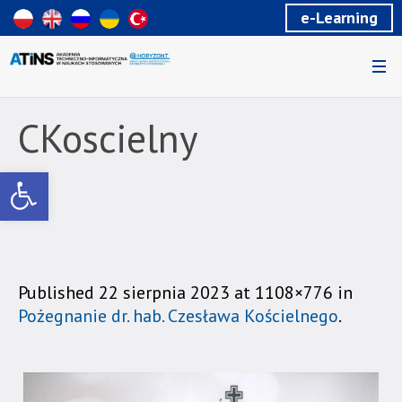
Wiadomość
e-Learning
dla
uzytkowników
czytników
ekranowych
Znajdujesz
się
CKoscielny
na
podstronie
Otwórz pasek narzędzi
"CKoscielny
|
Akademia
Techniczno-
Informatyczna
w
Published
22 sierpnia 2023
at 1108×776 in
Naukach
Pożegnanie dr. hab. Czesława Kościelnego
.
Stosowanych".
Strona
jest
wyposażona