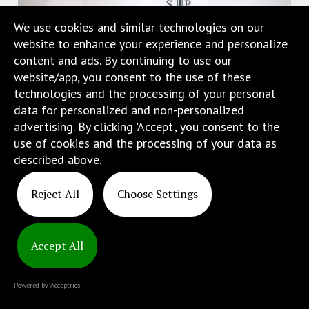
w
We use cookies and similar technologies on our
menu
website to enhance your experience and personalize
skiplinks
content and ads. By continuing to use our
pozwalające
website/app, you consent to the use of these
szybko
technologies and the processing of your personal
przechodzić
data for personalized and non-personalized
do
advertising. By clicking 'Accept', you consent to the
treści,
use of cookies and the processing of your data as
które
described above.
znajduje
się
Reject All
Choose Settings
bezpośrednio
pod
tą
Copyright
wiadomością.
Accept All
© 2025
Strona
ATINS
nie
Powered by Acceptrics
została