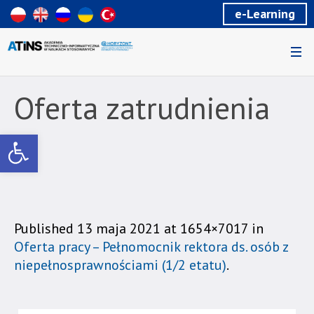
Wiadomość
e-Learning
dla
uzytkowników
czytników
ekranowych
Znajdujesz
się
Oferta zatrudnienia
na
podstronie
Otwórz pasek narzędzi
"Oferta
zatrudnienia
|
Akademia
Techniczno-
Informatyczna
Published
13 maja 2021
at 1654×7017 in
w
Oferta pracy – Pełnomocnik rektora ds. osób z
Naukach
niepełnosprawnościami (1/2 etatu)
.
Stosowanych".
Strona
jest