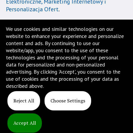
Elektroniczne, Marketing Internetowy i
w
Personalizacja Ofert
.
menu
skiplinks
pozwalające
We use cookies and similar technologies on our
szybko
website to enhance your experience and personalize
przechodzić
content and ads. By continuing to use our
do
website/app, you consent to the use of these
treści,
technologies and the processing of your personal
które
data for personalized and non-personalized
znajduje
advertising. By clicking 'Accept', you consent to the
się
use of cookies and the processing of your data as
bezpośrednio
described above.
pod
tą
Reject All
Choose Settings
wiadomością.
Strona
nie
Accept All
została
Copyright