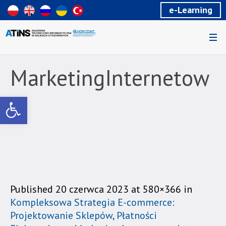
Wiadomość
e-Learning
dla
uzytkowników
czytników
ekranowych
Znajdujesz
się
MarketingInternetow
na
podstronie
y
Otwórz pasek narzędzi
"MarketingInternetowy
|
Akademia
Techniczno-
Informatyczna
w
Naukach
Stosowanych".
Published
20 czerwca 2023
at 580×366 in
Strona
Kompleksowa Strategia E-commerce:
jest
Projektowanie Sklepów, Płatności
wyposażona