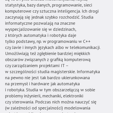
znajduje
statystyka, bazy danych, programowanie, sieci
się
komputerowe czy sztuczna inteligencja. Ich drogi
bezpośrednio
zaczynają się jednak szybko rozchodzić. Studia
pod
informatyczne pozwalają na znaczne
tą
wyspecjalizowanie się w dziedzinach,
wiadomością.
z których automatyka i robotyka daje
Strona
tylko podstawy, np. w programowaniu w C++
nie
czy Javie i innych językach albo w telekomunikacji.
została
Umożliwiają też zgłębienie bardziej miękkich
wyposażona
obszarów związanych z grafiką komputerową
w
czy zarządzaniem projektami IT –
dedykowane
w szczególności studia magisterskie. Informatyka
skróty
na pewno nie jest tak bardzo ukierunkowana
klawiaturowe,
na przemysł i hardware jak automatyka
zatem
i robotyka. Studia w tym obszarzełączą w sobie
nawigacja
problemy inżynierii, mechaniki, elektroniki
obsługiwana
czy sterowania. Podczas nich można nauczyć się
jest
(w zależności od specjalności) modelowania
w