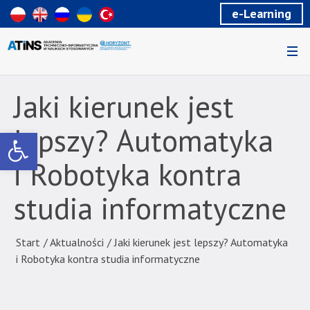
Wiadomość
e-Learning
dla
uzytkowników
czytników
ekranowych
Znajdujesz
się
Jaki kierunek jest
na
podstronie
lepszy? Automatyka
Otwórz pasek narzędzi
"Jaki
kierunek
i Robotyka kontra
jest
lepszy?
studia informatyczne
Automatyka
i
Robotyka
Start
/
Aktualności
/
Jaki kierunek jest lepszy? Automatyka
kontra
i Robotyka kontra studia informatyczne
studia
informatyczne
|