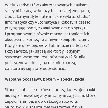
Akademia
Wielu kandydatów zainteresowanych naukami
Techniczno-
ścisłymi i pracą w branży technicznej zmaga się
Informatyczna
z popularnym dylematem: jakie wybrać studia?
w
Informatyka czy Automatyka i Robotyka często
Naukach
przyciągają osoby z zamiłowaniem do sprzętu
Stosowanych".
i programowania równie mocno, natomiast ich
Strona
absolwenci kończą je z innymi kompetencjami.
jest
Który kierunek będzie w takim razie najlepszy?
wyposażona
I czy zawsze, jak sądzą niektórzy, jedynym
w
słusznym wyborem jest informatyka? Studia
menu
praktycznewcale się na niej nie kończą,
skiplinks
co staramy się stale udowadniać.
pozwalające
Wspólne podstawy, potem – specjalizacja
szybko
przechodzić
Studenci obu kierunków na początku swojej nauki
do
muszą zmierzyć się z tymi samymi zajęciami, które
treści,
zapewnią im bazę do dalszego rozwoju.
które
Są to zwykle analiza matematyczna, fizyka,