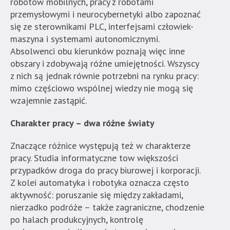
robotów mobilnych, pracy z robotami
standardowy
przemysłowymi i neurocybernetyki albo zapoznać
sposób.
się ze sterownikami PLC, interfejsami człowiek-
maszyna i systemami autonomicznymi.
Absolwenci obu kierunków poznają więc inne
obszary i zdobywają różne umiejętności. Wszyscy
z nich są jednak równie potrzebni na rynku pracy:
mimo częściowo wspólnej wiedzy nie mogą się
wzajemnie zastąpić.
Charakter pracy – dwa różne światy
Znaczące różnice występują też w charakterze
pracy. Studia informatyczne tow większości
przypadków droga do pracy biurowej i korporacji.
Z kolei automatyka i robotyka oznacza często
aktywność: poruszanie się między zakładami,
nierzadko podróże – także zagraniczne, chodzenie
po halach produkcyjnych, kontrolę