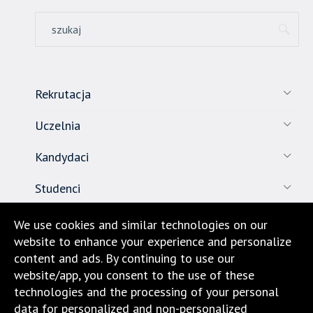
Rekrutacja
Uczelnia
Kandydaci
Studenci
Pracownicy
We use cookies and similar technologies on our
website to enhance your experience and personalize
Nauka
content and ads. By continuing to use our
website/app, you consent to the use of these
Biuro karier
technologies and the processing of your personal
data for personalized and non-personalized