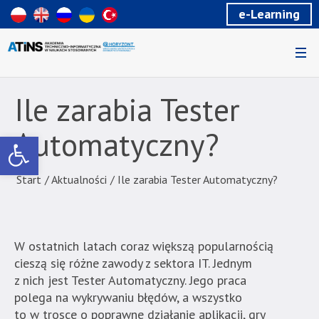
Wiadomość
e-Learning
dla
uzytkowników
czytników
ekranowych
Znajdujesz
się
Ile zarabia Tester
na
podstronie
Automatyczny?
Otwórz pasek narzędzi
"Ile
zarabia
Tester
Start
/
Aktualności
/
Ile zarabia Tester Automatyczny?
Automatyczny?
|
Akademia
W ostatnich latach coraz większą popularnością
Techniczno-
cieszą się różne zawody z sektora IT. Jednym
Informatyczna
z nich jest Tester Automatyczny. Jego praca
w
polega na wykrywaniu błędów, a wszystko
Naukach
to w trosce o poprawne działanie aplikacji, gry
Stosowanych".