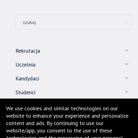
Rekrutacja
Uczelnia
Kandydaci
Studenci
Pracownicy
We use cookies and similar technologies on our
website to enhance your experience and personalize
Nauka
content and ads. By continuing to use our
website/app, you consent to the use of these
Biuro karier
technologies and the processing of your personal