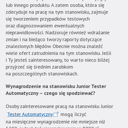
lub innego produktu. A zatem osoba, która się
Strona
zdecyduje na pracę na tym stanowisku, zajmuje
jest
się tworzeniem przypadków testowych
wyposażona
oraz diagnozowaniem ewentualnych
w
nieprawidłowości. Nadzoruje również wdrażanie
menu
zmian i na bieżąco tworzy raporty dotyczące
skiplinks
znalezionych błędów. Obecnie można znaleźć
pozwalające
wiele ofert zatrudnienia na tym stanowisku. Jeśli
szybko
i Ty jesteś zainteresowany, to warto nieco bliżej
przechodzić
przyjrzeć się średnim zarobkom
do
na poszczególnych stanowiskach.
treści,
które
Wynagrodzenie na stanowisku Junior Tester
znajduje
Automatyczny – czego się spodziewać?
się
bezpośrednio
Osoby zainteresowane pracą na stanowisku Junior
pod
Tester Automatyczny
mogą liczyć
tą
na miesięczne wynagrodzenie nie mniejsze niż
wiadomością.