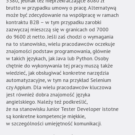
5380, jednak też nieprzekraczające 8080 zł
Strona
brutto w przypadku umowy o pracę. Alternatywą
nie
może być zdecydowanie na współpracę w ramach
została
kontraktu B2B – w tym przypadku zarobki
wyposażona
zazwyczaj mieszczą się w granicach od 7000
w
do 9600 zł netto. Jeśli zaś chodzi o wymagania
dedykowane
na to stanowisko, wielu pracodawców oczekuje
skróty
znajomości podstaw programowania, głównie
klawiaturowe,
w takich językach, jak Java lub Python. Osoby
zatem
chętnie do wykonywania tej pracy muszą także
nawigacja
wiedzieć, jak obsługiwać konkretne narzędzia
obsługiwana
automatyzacyjne, w tym na przykład Selenium
jest
czy Appium. Dla wielu pracodawców kluczowa
w
jest również dobra znajomość języka
standardowy
angielskiego. Należy też podkreślić,
sposób.
że na stanowisku Junior Tester Developer istotne
są konkretne kompetencje miękkie,
w szczególności umiejętność komunikacji.